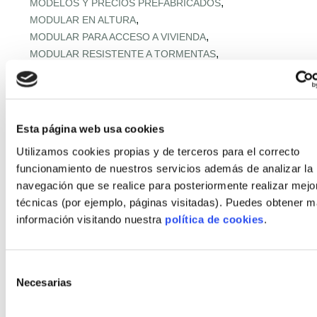
,
MODELOS Y PRECIOS PREFABRICADOS
,
MODULAR EN ALTURA
,
MODULAR PARA ACCESO A VIVIENDA
,
MODULAR RESISTENTE A TORMENTAS
,
MODULAR RURAL ASEQUIBLE
,
MONTAJE EXPRÉS Y MICROPLAZOS
,
MONTAJE ULTRARRÁPIDO
,
NORMATIVA URBANA Y SUELO
Esta página web usa cookies
,
OFERTA RETAIL Y LLAVE EN MANO
OFF‑SITE EN ALTURA
Utilizamos cookies propias y de terceros para el correcto
,
,
OFF‑SITE VIVIENDA ASEQUIBLE
funcionamiento de nuestros servicios además de analizar la
,
OFF‑SITE Y FÁBRICAS MODULARES
navegación que se realice para posteriormente realizar mejo
,
OPTIMIZACIÓN IA CADENA
técnicas (por ejemplo, páginas visitadas). Puedes obtener 
,
PANELES Y MÓDULOS ESTRUCTURALES
información visitando nuestra
política de cookies
.
,
,
PASSIVHAUS APLICADA
PASSIVHAUS APLICADO
,
PASSIVHAUS CLIMA MEDITERRÁNEO
,
PASSIVHAUS + DOMÓTICA
Selección
,
PASSIVHAUS EN CLIMAS EXTREMOS
Necesarias
de
,
PASSIVHAUS EN ENTORNOS EXTREMOS
consentimiento
,
PASSIVHAUS EN OBRA INDUSTRIALIZADA