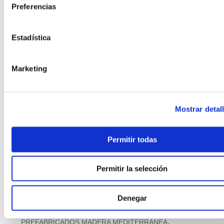
,
Preferencias
PASSIVHAUS + HOGAR CONECTADO
,
,
PASSIVHAUS PREMIUM
PASSIVHAUS Y SALUD INTERIOR
,
PAVIMENTOS CON MATERIALES RECICLADOS
Estadística
,
PILOTOS MUNICIPALES MODULAR
,
PISOS MODULARES DE GRAN ALTURA
,
POLÍTICA Y PROGRAMAS VIVIENDA
Marketing
,
PREFABRICACIÓN POST‑DESASTRE
,
PREFABRICADA RETAIL
,
PREFABRICADA RETAIL Y DISTRIBUCIÓN
Mostrar detal
,
PREFABRICADAS ASEQUIBLES PREMIUM
,
PREFABRICADAS COMPACTAS
,
PREFABRICADAS CON FOTOVOLTAICA
Permitir todas
,
PREFABRICADAS FAMILIARES 2 PLANTAS
,
PREFABRICADAS LIFESTYLE
Permitir la selección
,
PREFABRICADAS LOW‑COST
,
PREFABRICADAS PRECIO RÉCORD
Denegar
,
PREFABRICADAS PREMIUM MEDITERRÁNEAS
,
PREFABRICADO HORMIGÓN RESIDENCIAL
,
PREFABRICADOS MADERA MEDITERRÁNEA