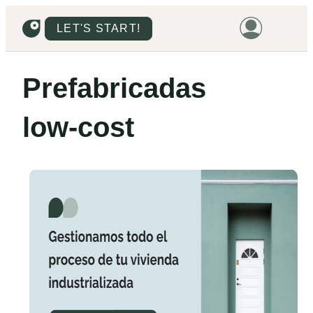
LET'S START!
HOME
Prefabricadas
HOUSING
low‑cost
LAND
PROMOTIONS
PROJECTS
PRICES