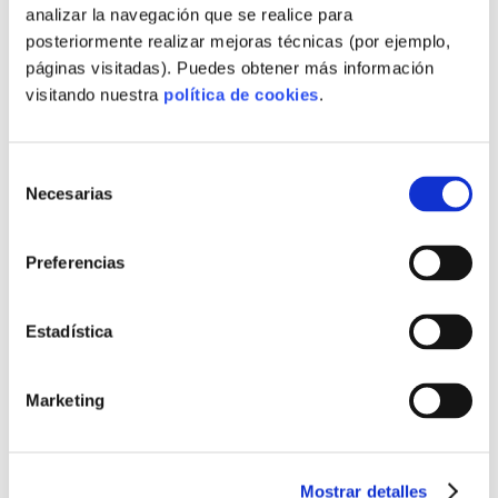
analizar la navegación que se realice para
,
MATERIALES CIRCULARES EN OBRA
posteriormente realizar mejoras técnicas (por ejemplo,
,
MATERIALES DE PROXIMIDAD
páginas visitadas). Puedes obtener más información
,
MATERIALES DESCARBONIZACIÓN
visitando nuestra
política de cookies
.
,
MATERIALES INDUSTRIALIZADOS
,
MATERIALES MITIGACIÓN HUELLA
,
MATERIALES PREFABRICADOS SOSTENIBLES
Selección
,
MEDICIÓN HUELLA PARA PROVEEDORES
Necesarias
de
,
MERCADO COMPRADOR INTERNACIONAL
consentimiento
,
MERCADO Y DEMANDA PREFABRICADA
,
Preferencias
MERCADO Y FERIAS INMOBILIARIAS
,
MODELO OFF-SITE INDUSTRIAL
,
MODELOS EXPANDIBLES Y KIT
Estadística
,
MODELOS LLAVE CON MÉTRICAS
,
MODELOS LLAVE EN MANO ESCALABLES
,
MODELOS LLAVE EN MANO TRANSPARENTES
Marketing
,
MODELOS MODULARES ECOLÓGICOS
,
MODELOS PREFABRICADOS ECONÓMICOS
,
MODELOS PRODUCTIVOS REGIONALES
Mostrar detalles