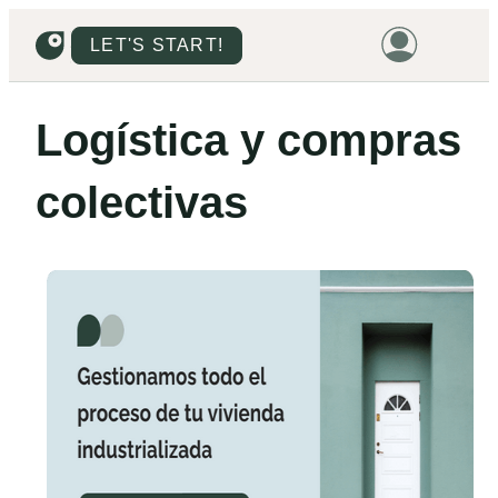
LET'S START!
HOME
Logística y compras
HOUSING
colectivas
LAND
PROMOTIONS
PROJECTS
PRICES