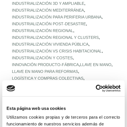
,
INDUSTRIALIZACIÓN 3D Y AMPLIABLE
,
INDUSTRIALIZACIÓN MEDITERRÁNEA
,
INDUSTRIALIZACIÓN PARA PERIFERIA URBANA
,
INDUSTRIALIZACIÓN POST‑DESASTRE
,
INDUSTRIALIZACIÓN REGIONAL
,
INDUSTRIALIZACIÓN REGIONAL Y CLUSTERS
,
INDUSTRIALIZACIÓN VIVIENDA PÚBLICA
,
INDUSTRIALIZACIÓN VS CRISIS HABITACIONAL
,
INDUSTRIALIZACIÓN Y COSTES
,
,
INNOVACIÓN PRODUCTO-FÁBRICA
LLAVE EN MANO
,
LLAVE EN MANO PARA REFORMAS
,
LOGÍSTICA Y COMPRAS COLECTIVAS
,
LOGÍSTICA Y MONTAJE URBANO
,
MADERA EN VIVIENDA MEDITERRÁNEA
,
MADERA ESTRUCTURAL AVANZADA
,
MADERA ESTRUCTURAL PREFABRICADA
Esta página web usa cookies
,
MADERA Y DESCARBONIZACIÓN
Utilizamos cookies propias y de terceros para el correcto
,
MADERA Y HORMIGÓN BAJO CARBONO
funcionamiento de nuestros servicios además de
,
MATERIALES BAJO CARBONO