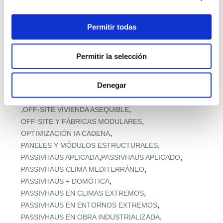
,
MODELOS Y PRECIOS PREFABRICADOS
,
MODULAR EN ALTURA
,
MODULAR PARA ACCESO A VIVIENDA
Permitir todas
,
MODULAR RESISTENTE A TORMENTAS
,
MODULAR RURAL ASEQUIBLE
Permitir la selección
,
MONTAJE EXPRÉS Y MICROPLAZOS
,
MONTAJE ULTRARRÁPIDO
Denegar
,
NORMATIVA URBANA Y SUELO
,
OFERTA RETAIL Y LLAVE EN MANO
OFF‑SITE EN ALTURA
,
,
OFF‑SITE VIVIENDA ASEQUIBLE
,
OFF‑SITE Y FÁBRICAS MODULARES
,
OPTIMIZACIÓN IA CADENA
,
PANELES Y MÓDULOS ESTRUCTURALES
,
,
PASSIVHAUS APLICADA
PASSIVHAUS APLICADO
,
PASSIVHAUS CLIMA MEDITERRÁNEO
,
PASSIVHAUS + DOMÓTICA
,
PASSIVHAUS EN CLIMAS EXTREMOS
,
PASSIVHAUS EN ENTORNOS EXTREMOS
,
PASSIVHAUS EN OBRA INDUSTRIALIZADA