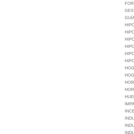
FOR
GES
GUÍ
HIP
HIP
HIP
HIP
HIP
HIP
HOG
HOG
HOR
HOR
HUE
IMP
INC
IND
IND
IND