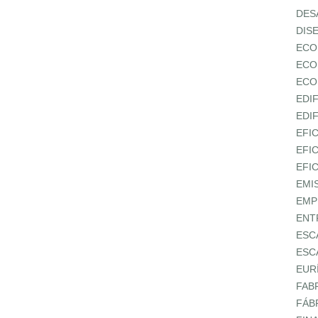
DES
DIS
ECO
ECO
ECO
EDI
EDI
EFI
EFI
EFI
EMI
EMP
ENT
ESC
ESC
EUR
FAB
FÁB