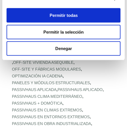
,
MODELOS Y PRECIOS PREFABRICADOS
,
MODULAR EN ALTURA
,
MODULAR PARA ACCESO A VIVIENDA
Permitir todas
,
MODULAR RESISTENTE A TORMENTAS
,
MODULAR RURAL ASEQUIBLE
Permitir la selección
,
MONTAJE EXPRÉS Y MICROPLAZOS
,
MONTAJE ULTRARRÁPIDO
Denegar
,
NORMATIVA URBANA Y SUELO
,
OFERTA RETAIL Y LLAVE EN MANO
OFF‑SITE EN ALTURA
,
,
OFF‑SITE VIVIENDA ASEQUIBLE
,
OFF‑SITE Y FÁBRICAS MODULARES
,
OPTIMIZACIÓN IA CADENA
,
PANELES Y MÓDULOS ESTRUCTURALES
,
,
PASSIVHAUS APLICADA
PASSIVHAUS APLICADO
,
PASSIVHAUS CLIMA MEDITERRÁNEO
,
PASSIVHAUS + DOMÓTICA
,
PASSIVHAUS EN CLIMAS EXTREMOS
,
PASSIVHAUS EN ENTORNOS EXTREMOS
,
PASSIVHAUS EN OBRA INDUSTRIALIZADA