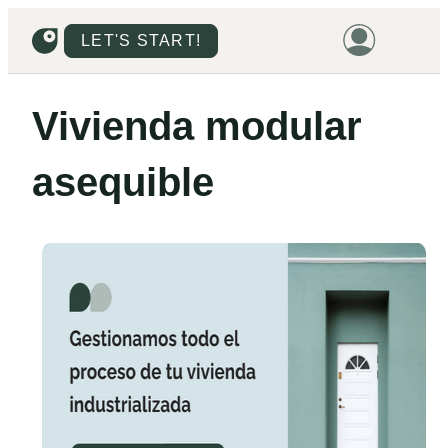
LET'S START!
HOME
Vivienda modular
HOUSING
asequible
LAND
PROMOTIONS
PROJECTS
PRICES