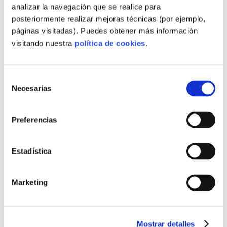
analizar la navegación que se realice para
,
MATERIALES CIRCULARES EN OBRA
posteriormente realizar mejoras técnicas (por ejemplo,
,
MATERIALES DE PROXIMIDAD
páginas visitadas). Puedes obtener más información
,
MATERIALES DESCARBONIZACIÓN
visitando nuestra
política de cookies
.
,
MATERIALES INDUSTRIALIZADOS
,
MATERIALES MITIGACIÓN HUELLA
,
MATERIALES PREFABRICADOS SOSTENIBLES
Selección
,
MEDICIÓN HUELLA PARA PROVEEDORES
Necesarias
de
,
MERCADO COMPRADOR INTERNACIONAL
consentimiento
,
MERCADO Y DEMANDA PREFABRICADA
,
Preferencias
MERCADO Y FERIAS INMOBILIARIAS
,
MODELO OFF-SITE INDUSTRIAL
,
MODELOS EXPANDIBLES Y KIT
Estadística
,
MODELOS LLAVE CON MÉTRICAS
,
MODELOS LLAVE EN MANO ESCALABLES
,
MODELOS LLAVE EN MANO TRANSPARENTES
Marketing
,
MODELOS MODULARES ECOLÓGICOS
,
MODELOS PREFABRICADOS ECONÓMICOS
,
MODELOS PRODUCTIVOS REGIONALES
Mostrar detalles