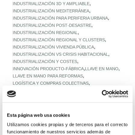
,
INDUSTRIALIZACIÓN 3D Y AMPLIABLE
,
INDUSTRIALIZACIÓN MEDITERRÁNEA
,
INDUSTRIALIZACIÓN PARA PERIFERIA URBANA
,
INDUSTRIALIZACIÓN POST‑DESASTRE
,
INDUSTRIALIZACIÓN REGIONAL
,
INDUSTRIALIZACIÓN REGIONAL Y CLUSTERS
,
INDUSTRIALIZACIÓN VIVIENDA PÚBLICA
,
INDUSTRIALIZACIÓN VS CRISIS HABITACIONAL
,
INDUSTRIALIZACIÓN Y COSTES
,
,
INNOVACIÓN PRODUCTO-FÁBRICA
LLAVE EN MANO
,
LLAVE EN MANO PARA REFORMAS
,
LOGÍSTICA Y COMPRAS COLECTIVAS
,
LOGÍSTICA Y MONTAJE URBANO
,
MADERA EN VIVIENDA MEDITERRÁNEA
,
MADERA ESTRUCTURAL AVANZADA
,
MADERA ESTRUCTURAL PREFABRICADA
Esta página web usa cookies
,
MADERA Y DESCARBONIZACIÓN
Utilizamos cookies propias y de terceros para el correcto
,
MADERA Y HORMIGÓN BAJO CARBONO
funcionamiento de nuestros servicios además de
,
MATERIALES BAJO CARBONO