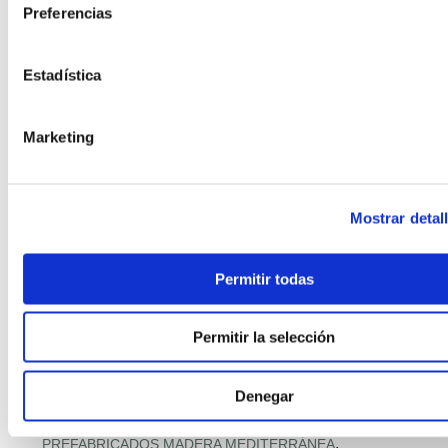
,
Preferencias
PASSIVHAUS + HOGAR CONECTADO
,
,
PASSIVHAUS PREMIUM
PASSIVHAUS Y SALUD INTERIOR
,
PAVIMENTOS CON MATERIALES RECICLADOS
Estadística
,
PILOTOS MUNICIPALES MODULAR
,
PISOS MODULARES DE GRAN ALTURA
,
POLÍTICA Y PROGRAMAS VIVIENDA
Marketing
,
PREFABRICACIÓN POST‑DESASTRE
,
PREFABRICADA RETAIL
,
PREFABRICADA RETAIL Y DISTRIBUCIÓN
Mostrar detal
,
PREFABRICADAS ASEQUIBLES PREMIUM
,
PREFABRICADAS COMPACTAS
,
PREFABRICADAS CON FOTOVOLTAICA
Permitir todas
,
PREFABRICADAS FAMILIARES 2 PLANTAS
,
PREFABRICADAS LIFESTYLE
Permitir la selección
,
PREFABRICADAS LOW‑COST
,
PREFABRICADAS PRECIO RÉCORD
Denegar
,
PREFABRICADAS PREMIUM MEDITERRÁNEAS
,
PREFABRICADO HORMIGÓN RESIDENCIAL
,
PREFABRICADOS MADERA MEDITERRÁNEA