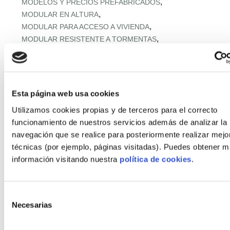
,
MODELOS Y PRECIOS PREFABRICADOS
,
MODULAR EN ALTURA
,
MODULAR PARA ACCESO A VIVIENDA
,
MODULAR RESISTENTE A TORMENTAS
,
MODULAR RURAL ASEQUIBLE
,
MONTAJE EXPRÉS Y MICROPLAZOS
,
MONTAJE ULTRARRÁPIDO
,
NORMATIVA URBANA Y SUELO
Esta página web usa cookies
,
OFERTA RETAIL Y LLAVE EN MANO
OFF‑SITE EN ALTURA
Utilizamos cookies propias y de terceros para el correcto
,
,
OFF‑SITE VIVIENDA ASEQUIBLE
funcionamiento de nuestros servicios además de analizar la
,
OFF‑SITE Y FÁBRICAS MODULARES
navegación que se realice para posteriormente realizar mejo
,
OPTIMIZACIÓN IA CADENA
técnicas (por ejemplo, páginas visitadas). Puedes obtener 
,
PANELES Y MÓDULOS ESTRUCTURALES
información visitando nuestra
política de cookies
.
,
,
PASSIVHAUS APLICADA
PASSIVHAUS APLICADO
,
PASSIVHAUS CLIMA MEDITERRÁNEO
,
PASSIVHAUS + DOMÓTICA
Selección
,
PASSIVHAUS EN CLIMAS EXTREMOS
Necesarias
de
,
PASSIVHAUS EN ENTORNOS EXTREMOS
consentimiento
,
PASSIVHAUS EN OBRA INDUSTRIALIZADA