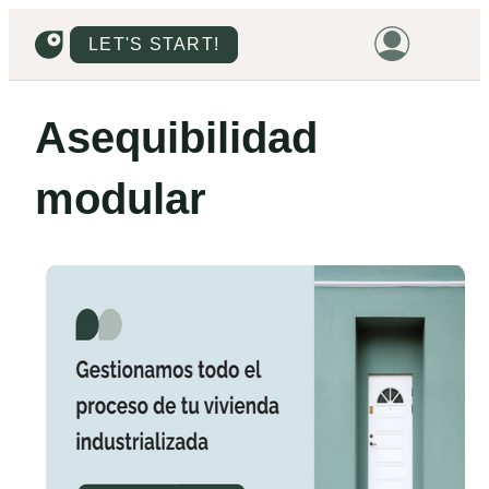
LET'S START!
HOME
Asequibilidad
HOUSING
modular
LAND
PROMOTIONS
PROJECTS
PRICES