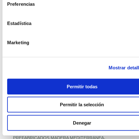
,
Preferencias
PASSIVHAUS + HOGAR CONECTADO
,
,
PASSIVHAUS PREMIUM
PASSIVHAUS Y SALUD INTERIOR
,
PAVIMENTOS CON MATERIALES RECICLADOS
Estadística
,
PILOTOS MUNICIPALES MODULAR
,
PISOS MODULARES DE GRAN ALTURA
,
POLÍTICA Y PROGRAMAS VIVIENDA
Marketing
,
PREFABRICACIÓN POST‑DESASTRE
,
PREFABRICADA RETAIL
,
PREFABRICADA RETAIL Y DISTRIBUCIÓN
Mostrar detal
,
PREFABRICADAS ASEQUIBLES PREMIUM
,
PREFABRICADAS COMPACTAS
,
PREFABRICADAS CON FOTOVOLTAICA
Permitir todas
,
PREFABRICADAS FAMILIARES 2 PLANTAS
,
PREFABRICADAS LIFESTYLE
Permitir la selección
,
PREFABRICADAS LOW‑COST
,
PREFABRICADAS PRECIO RÉCORD
Denegar
,
PREFABRICADAS PREMIUM MEDITERRÁNEAS
,
PREFABRICADO HORMIGÓN RESIDENCIAL
,
PREFABRICADOS MADERA MEDITERRÁNEA