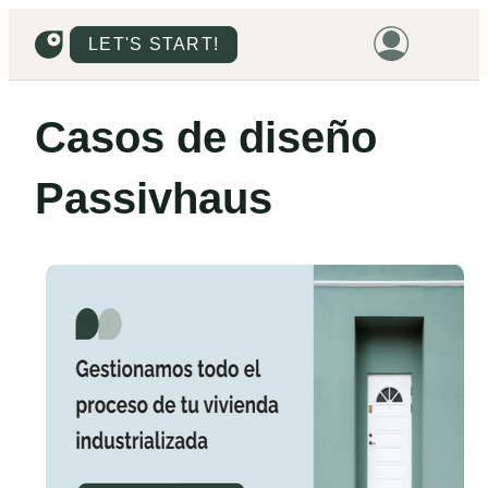
LET'S START!
HOME
Casos de diseño
HOUSING
Passivhaus
LAND
PROMOTIONS
PROJECTS
PRICES