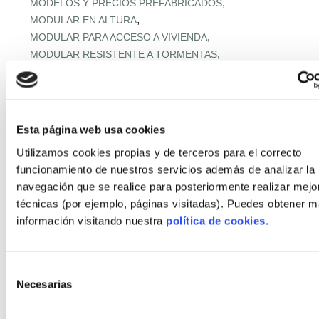
,
MODELOS Y PRECIOS PREFABRICADOS
,
MODULAR EN ALTURA
,
MODULAR PARA ACCESO A VIVIENDA
,
MODULAR RESISTENTE A TORMENTAS
,
MODULAR RURAL ASEQUIBLE
,
MONTAJE EXPRÉS Y MICROPLAZOS
,
MONTAJE ULTRARRÁPIDO
,
NORMATIVA URBANA Y SUELO
Esta página web usa cookies
,
OFERTA RETAIL Y LLAVE EN MANO
OFF‑SITE EN ALTURA
Utilizamos cookies propias y de terceros para el correcto
,
,
OFF‑SITE VIVIENDA ASEQUIBLE
funcionamiento de nuestros servicios además de analizar la
,
OFF‑SITE Y FÁBRICAS MODULARES
navegación que se realice para posteriormente realizar mejo
,
OPTIMIZACIÓN IA CADENA
técnicas (por ejemplo, páginas visitadas). Puedes obtener 
,
PANELES Y MÓDULOS ESTRUCTURALES
información visitando nuestra
política de cookies
.
,
,
PASSIVHAUS APLICADA
PASSIVHAUS APLICADO
,
PASSIVHAUS CLIMA MEDITERRÁNEO
,
PASSIVHAUS + DOMÓTICA
Selección
,
PASSIVHAUS EN CLIMAS EXTREMOS
Necesarias
de
,
PASSIVHAUS EN ENTORNOS EXTREMOS
consentimiento
,
PASSIVHAUS EN OBRA INDUSTRIALIZADA