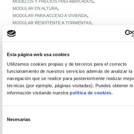
,
MODELOS Y PRECIOS PREFABRICADOS
,
MODULAR EN ALTURA
,
MODULAR PARA ACCESO A VIVIENDA
,
MODULAR RESISTENTE A TORMENTAS
,
MODULAR RURAL ASEQUIBLE
,
MONTAJE EXPRÉS Y MICROPLAZOS
,
MONTAJE ULTRARRÁPIDO
,
NORMATIVA URBANA Y SUELO
Esta página web usa cookies
,
OFERTA RETAIL Y LLAVE EN MANO
OFF‑SITE EN ALTURA
Utilizamos cookies propias y de terceros para el correcto
,
,
OFF‑SITE VIVIENDA ASEQUIBLE
funcionamiento de nuestros servicios además de analizar la
,
OFF‑SITE Y FÁBRICAS MODULARES
navegación que se realice para posteriormente realizar mejo
,
OPTIMIZACIÓN IA CADENA
técnicas (por ejemplo, páginas visitadas). Puedes obtener 
,
PANELES Y MÓDULOS ESTRUCTURALES
información visitando nuestra
política de cookies
.
,
,
PASSIVHAUS APLICADA
PASSIVHAUS APLICADO
,
PASSIVHAUS CLIMA MEDITERRÁNEO
,
PASSIVHAUS + DOMÓTICA
Selección
,
PASSIVHAUS EN CLIMAS EXTREMOS
Necesarias
de
,
PASSIVHAUS EN ENTORNOS EXTREMOS
consentimiento
,
PASSIVHAUS EN OBRA INDUSTRIALIZADA