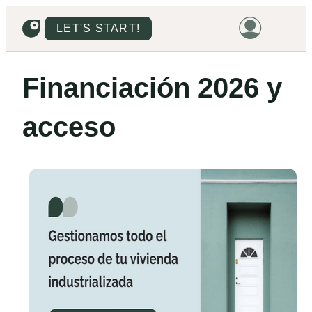
LET'S START!
HOME
Financiación 2026 y
HOUSING
acceso
LAND
PROMOTIONS
PROJECTS
PRICES