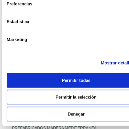
,
Preferencias
PASSIVHAUS + HOGAR CONECTADO
,
,
PASSIVHAUS PREMIUM
PASSIVHAUS Y SALUD INTERIOR
,
PAVIMENTOS CON MATERIALES RECICLADOS
Estadística
,
PILOTOS MUNICIPALES MODULAR
,
PISOS MODULARES DE GRAN ALTURA
,
POLÍTICA Y PROGRAMAS VIVIENDA
Marketing
,
PREFABRICACIÓN POST‑DESASTRE
,
PREFABRICADA RETAIL
,
PREFABRICADA RETAIL Y DISTRIBUCIÓN
Mostrar detal
,
PREFABRICADAS ASEQUIBLES PREMIUM
,
PREFABRICADAS COMPACTAS
,
PREFABRICADAS CON FOTOVOLTAICA
Permitir todas
,
PREFABRICADAS FAMILIARES 2 PLANTAS
,
PREFABRICADAS LIFESTYLE
Permitir la selección
,
PREFABRICADAS LOW‑COST
,
PREFABRICADAS PRECIO RÉCORD
Denegar
,
PREFABRICADAS PREMIUM MEDITERRÁNEAS
,
PREFABRICADO HORMIGÓN RESIDENCIAL
,
PREFABRICADOS MADERA MEDITERRÁNEA