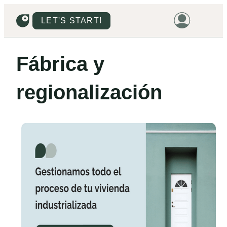
LET'S START!
HOME
Fábrica y
HOUSING
regionalización
LAND
PROMOTIONS
PROJECTS
PRICES