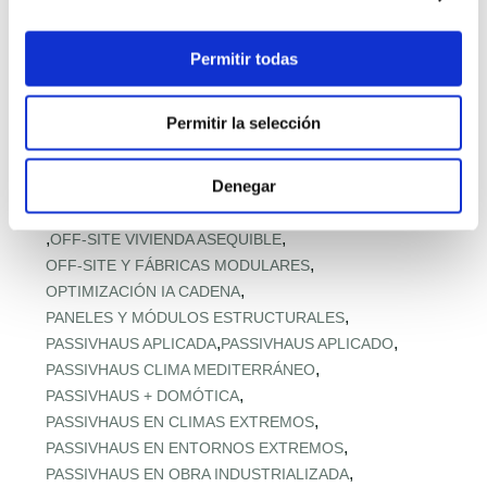
,
MODELOS Y PRECIOS PREFABRICADOS
,
MODULAR EN ALTURA
,
MODULAR PARA ACCESO A VIVIENDA
Permitir todas
,
MODULAR RESISTENTE A TORMENTAS
,
MODULAR RURAL ASEQUIBLE
Permitir la selección
,
MONTAJE EXPRÉS Y MICROPLAZOS
,
MONTAJE ULTRARRÁPIDO
Denegar
,
NORMATIVA URBANA Y SUELO
,
OFERTA RETAIL Y LLAVE EN MANO
OFF‑SITE EN ALTURA
,
,
OFF‑SITE VIVIENDA ASEQUIBLE
,
OFF‑SITE Y FÁBRICAS MODULARES
,
OPTIMIZACIÓN IA CADENA
,
PANELES Y MÓDULOS ESTRUCTURALES
,
,
PASSIVHAUS APLICADA
PASSIVHAUS APLICADO
,
PASSIVHAUS CLIMA MEDITERRÁNEO
,
PASSIVHAUS + DOMÓTICA
,
PASSIVHAUS EN CLIMAS EXTREMOS
,
PASSIVHAUS EN ENTORNOS EXTREMOS
,
PASSIVHAUS EN OBRA INDUSTRIALIZADA