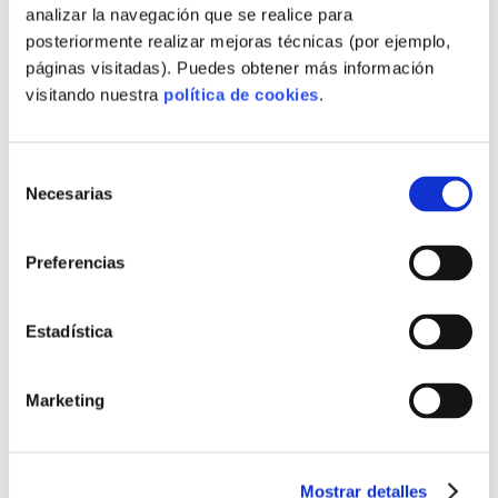
analizar la navegación que se realice para
,
MATERIALES CIRCULARES EN OBRA
posteriormente realizar mejoras técnicas (por ejemplo,
,
MATERIALES DE PROXIMIDAD
páginas visitadas). Puedes obtener más información
,
MATERIALES DESCARBONIZACIÓN
visitando nuestra
política de cookies
.
,
MATERIALES INDUSTRIALIZADOS
,
MATERIALES MITIGACIÓN HUELLA
,
MATERIALES PREFABRICADOS SOSTENIBLES
Selección
,
MEDICIÓN HUELLA PARA PROVEEDORES
Necesarias
de
,
MERCADO COMPRADOR INTERNACIONAL
consentimiento
,
MERCADO Y DEMANDA PREFABRICADA
,
Preferencias
MERCADO Y FERIAS INMOBILIARIAS
,
MODELO OFF-SITE INDUSTRIAL
,
MODELOS EXPANDIBLES Y KIT
Estadística
,
MODELOS LLAVE CON MÉTRICAS
,
MODELOS LLAVE EN MANO ESCALABLES
,
MODELOS LLAVE EN MANO TRANSPARENTES
Marketing
,
MODELOS MODULARES ECOLÓGICOS
,
MODELOS PREFABRICADOS ECONÓMICOS
,
MODELOS PRODUCTIVOS REGIONALES
Mostrar detalles