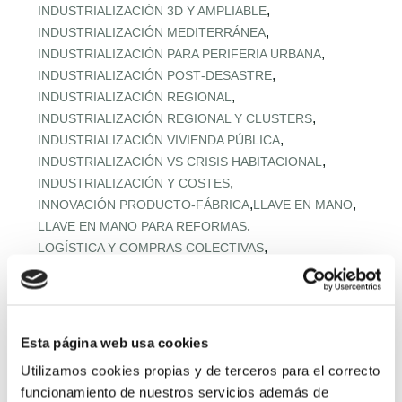
,
INDUSTRIALIZACIÓN 3D Y AMPLIABLE
,
INDUSTRIALIZACIÓN MEDITERRÁNEA
,
INDUSTRIALIZACIÓN PARA PERIFERIA URBANA
,
INDUSTRIALIZACIÓN POST‑DESASTRE
,
INDUSTRIALIZACIÓN REGIONAL
,
INDUSTRIALIZACIÓN REGIONAL Y CLUSTERS
,
INDUSTRIALIZACIÓN VIVIENDA PÚBLICA
,
INDUSTRIALIZACIÓN VS CRISIS HABITACIONAL
,
INDUSTRIALIZACIÓN Y COSTES
,
,
INNOVACIÓN PRODUCTO-FÁBRICA
LLAVE EN MANO
,
LLAVE EN MANO PARA REFORMAS
,
LOGÍSTICA Y COMPRAS COLECTIVAS
,
LOGÍSTICA Y MONTAJE URBANO
,
MADERA EN VIVIENDA MEDITERRÁNEA
,
MADERA ESTRUCTURAL AVANZADA
,
MADERA ESTRUCTURAL PREFABRICADA
Esta página web usa cookies
,
MADERA Y DESCARBONIZACIÓN
Utilizamos cookies propias y de terceros para el correcto
,
MADERA Y HORMIGÓN BAJO CARBONO
funcionamiento de nuestros servicios además de
,
MATERIALES BAJO CARBONO