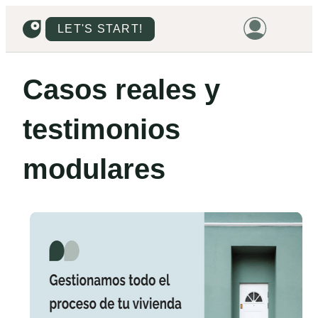
LET'S START!
HOME
Casos reales y
HOUSING
testimonios
LAND
PROMOTIONS
modulares
PROJECTS
PRICES