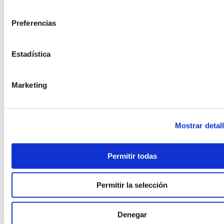
consentimiento
,
PASSIVHAUS EN ENTORNOS EXTREMOS
,
PASSIVHAUS EN OBRA INDUSTRIALIZADA
Preferencias
,
PASSIVHAUS + HOGAR CONECTADO
,
,
PASSIVHAUS PREMIUM
PASSIVHAUS Y SALUD INTERIOR
Estadística
,
PAVIMENTOS CON MATERIALES RECICLADOS
,
PILOTOS MUNICIPALES MODULAR
,
PISOS MODULARES DE GRAN ALTURA
Marketing
,
POLÍTICA Y PROGRAMAS VIVIENDA
,
PREFABRICACIÓN POST‑DESASTRE
,
PREFABRICADA RETAIL
Mostrar detal
,
PREFABRICADA RETAIL Y DISTRIBUCIÓN
,
PREFABRICADAS ASEQUIBLES PREMIUM
,
PREFABRICADAS COMPACTAS
Permitir todas
,
PREFABRICADAS CON FOTOVOLTAICA
,
PREFABRICADAS FAMILIARES 2 PLANTAS
Permitir la selección
,
PREFABRICADAS LIFESTYLE
,
PREFABRICADAS LOW‑COST
,
PREFABRICADAS PRECIO RÉCORD
Denegar