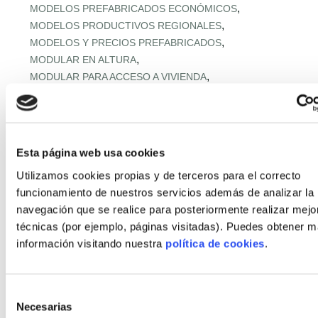
,
MODELOS PREFABRICADOS ECONÓMICOS
,
MODELOS PRODUCTIVOS REGIONALES
,
MODELOS Y PRECIOS PREFABRICADOS
,
MODULAR EN ALTURA
,
MODULAR PARA ACCESO A VIVIENDA
,
MODULAR RESISTENTE A TORMENTAS
,
MODULAR RURAL ASEQUIBLE
,
MONTAJE EXPRÉS Y MICROPLAZOS
,
MONTAJE ULTRARRÁPIDO
Esta página web usa cookies
,
NORMATIVA URBANA Y SUELO
Utilizamos cookies propias y de terceros para el correcto
,
OFERTA RETAIL Y LLAVE EN MANO
OFF‑SITE EN ALTURA
funcionamiento de nuestros servicios además de analizar la
,
,
OFF‑SITE VIVIENDA ASEQUIBLE
navegación que se realice para posteriormente realizar mejo
,
OFF‑SITE Y FÁBRICAS MODULARES
técnicas (por ejemplo, páginas visitadas). Puedes obtener 
,
OPTIMIZACIÓN IA CADENA
información visitando nuestra
política de cookies
.
,
PANELES Y MÓDULOS ESTRUCTURALES
,
,
PASSIVHAUS APLICADA
PASSIVHAUS APLICADO
,
PASSIVHAUS CLIMA MEDITERRÁNEO
Selección
,
PASSIVHAUS + DOMÓTICA
Necesarias
de
,
PASSIVHAUS EN CLIMAS EXTREMOS