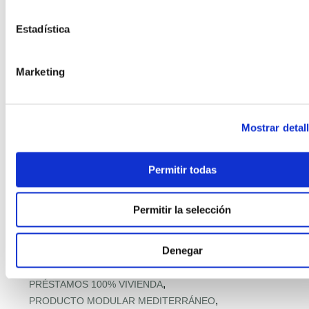
,
PAVIMENTOS CON MATERIALES RECICLADOS
,
PILOTOS MUNICIPALES MODULAR
Estadística
,
PISOS MODULARES DE GRAN ALTURA
,
POLÍTICA Y PROGRAMAS VIVIENDA
,
PREFABRICACIÓN POST‑DESASTRE
Marketing
,
PREFABRICADA RETAIL
,
PREFABRICADA RETAIL Y DISTRIBUCIÓN
,
PREFABRICADAS ASEQUIBLES PREMIUM
Mostrar detal
,
PREFABRICADAS COMPACTAS
,
PREFABRICADAS CON FOTOVOLTAICA
,
PREFABRICADAS FAMILIARES 2 PLANTAS
Permitir todas
,
PREFABRICADAS LIFESTYLE
,
PREFABRICADAS LOW‑COST
Permitir la selección
,
PREFABRICADAS PRECIO RÉCORD
,
PREFABRICADAS PREMIUM MEDITERRÁNEAS
Denegar
,
PREFABRICADO HORMIGÓN RESIDENCIAL
,
PREFABRICADOS MADERA MEDITERRÁNEA
,
PRÉSTAMOS 100% VIVIENDA
,
PRODUCTO MODULAR MEDITERRÁNEO