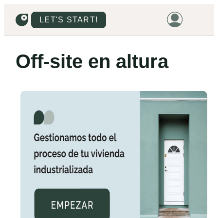
LET'S START!
HOME
Off‑site en altura
HOUSING
LAND
PROMOTIONS
PROJECTS
PRICES