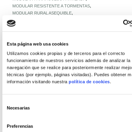
,
MODULAR RESISTENTE A TORMENTAS
,
MODULAR RURAL ASEQUIBLE
,
MONTAJE EXPRÉS Y MICROPLAZOS
,
MONTAJE ULTRARRÁPIDO
,
NORMATIVA URBANA Y SUELO
,
OFERTA RETAIL Y LLAVE EN MANO
OFF‑SITE EN ALTURA
Esta página web usa cookies
,
,
OFF‑SITE VIVIENDA ASEQUIBLE
Utilizamos cookies propias y de terceros para el correcto
,
OFF‑SITE Y FÁBRICAS MODULARES
funcionamiento de nuestros servicios además de analizar la
,
OPTIMIZACIÓN IA CADENA
navegación que se realice para posteriormente realizar mejo
,
PANELES Y MÓDULOS ESTRUCTURALES
técnicas (por ejemplo, páginas visitadas). Puedes obtener 
,
,
PASSIVHAUS APLICADA
PASSIVHAUS APLICADO
información visitando nuestra
política de cookies
.
,
PASSIVHAUS CLIMA MEDITERRÁNEO
,
PASSIVHAUS + DOMÓTICA
,
PASSIVHAUS EN CLIMAS EXTREMOS
Selección
,
PASSIVHAUS EN ENTORNOS EXTREMOS
Necesarias
de
,
PASSIVHAUS EN OBRA INDUSTRIALIZADA
consentimiento
,
PASSIVHAUS + HOGAR CONECTADO
Preferencias
,
,
PASSIVHAUS PREMIUM
PASSIVHAUS Y SALUD INTERIOR