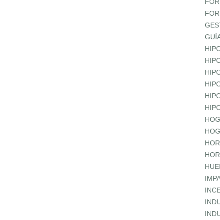
FOR
FOR
GES
GUÍ
HIP
HIP
HIP
HIP
HIP
HIP
HOG
HOG
HOR
HOR
HUE
IMP
INC
IND
IND