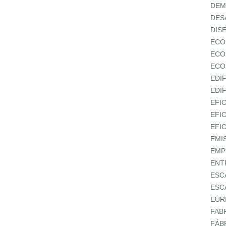
DEM
DES
DIS
ECO
ECO
ECO
EDI
EDI
EFI
EFI
EFI
EMI
EMP
ENT
ESC
ESC
EUR
FAB
FÁB