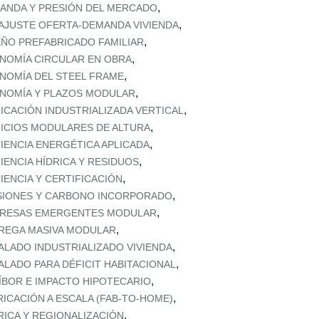
,
ANDA Y PRESIÓN DEL MERCADO
,
AJUSTE OFERTA‑DEMANDA VIVIENDA
,
EÑO PREFABRICADO FAMILIAR
,
NOMÍA CIRCULAR EN OBRA
,
NOMÍA DEL STEEL FRAME
,
NOMÍA Y PLAZOS MODULAR
,
FICACIÓN INDUSTRIALIZADA VERTICAL
,
FICIOS MODULARES DE ALTURA
,
CIENCIA ENERGÉTICA APLICADA
,
CIENCIA HÍDRICA Y RESIDUOS
,
CIENCIA Y CERTIFICACIÓN
,
SIONES Y CARBONO INCORPORADO
,
RESAS EMERGENTES MODULAR
,
REGA MASIVA MODULAR
,
ALADO INDUSTRIALIZADO VIVIENDA
,
ALADO PARA DÉFICIT HABITACIONAL
,
ÍBOR E IMPACTO HIPOTECARIO
,
RICACIÓN A ESCALA (FAB‑TO‑HOME)
,
RICA Y REGIONALIZACIÓN