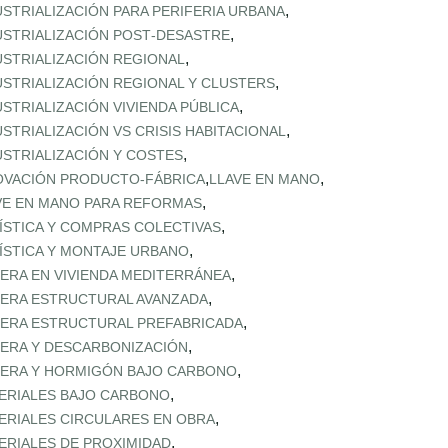
,
USTRIALIZACIÓN PARA PERIFERIA URBANA
,
USTRIALIZACIÓN POST‑DESASTRE
,
USTRIALIZACIÓN REGIONAL
,
USTRIALIZACIÓN REGIONAL Y CLUSTERS
,
USTRIALIZACIÓN VIVIENDA PÚBLICA
,
USTRIALIZACIÓN VS CRISIS HABITACIONAL
,
USTRIALIZACIÓN Y COSTES
,
,
OVACIÓN PRODUCTO-FÁBRICA
LLAVE EN MANO
,
VE EN MANO PARA REFORMAS
,
ÍSTICA Y COMPRAS COLECTIVAS
,
ÍSTICA Y MONTAJE URBANO
,
ERA EN VIVIENDA MEDITERRÁNEA
,
ERA ESTRUCTURAL AVANZADA
,
ERA ESTRUCTURAL PREFABRICADA
,
ERA Y DESCARBONIZACIÓN
,
ERA Y HORMIGÓN BAJO CARBONO
,
ERIALES BAJO CARBONO
,
ERIALES CIRCULARES EN OBRA
,
ERIALES DE PROXIMIDAD