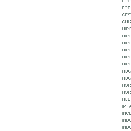
FOR
FOR
GES
GUÍ
HIP
HIP
HIP
HIP
HIP
HIP
HOG
HOG
HOR
HOR
HUE
IMP
INC
IND
IND