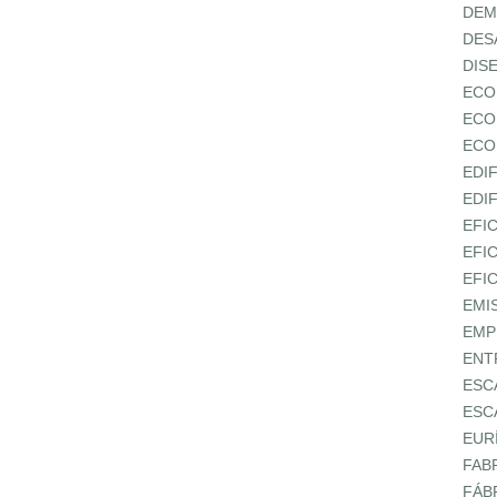
DEM
DES
DIS
ECO
ECO
ECO
EDI
EDI
EFI
EFI
EFI
EMI
EMP
ENT
ESC
ESC
EUR
FAB
FÁB