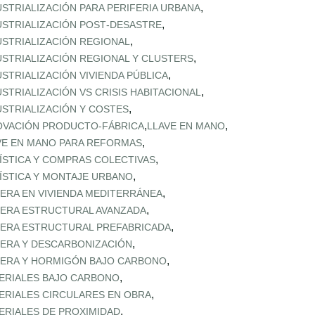
,
USTRIALIZACIÓN PARA PERIFERIA URBANA
,
USTRIALIZACIÓN POST‑DESASTRE
,
USTRIALIZACIÓN REGIONAL
,
USTRIALIZACIÓN REGIONAL Y CLUSTERS
,
USTRIALIZACIÓN VIVIENDA PÚBLICA
,
USTRIALIZACIÓN VS CRISIS HABITACIONAL
,
USTRIALIZACIÓN Y COSTES
,
,
OVACIÓN PRODUCTO-FÁBRICA
LLAVE EN MANO
,
VE EN MANO PARA REFORMAS
,
ÍSTICA Y COMPRAS COLECTIVAS
,
ÍSTICA Y MONTAJE URBANO
,
ERA EN VIVIENDA MEDITERRÁNEA
,
ERA ESTRUCTURAL AVANZADA
,
ERA ESTRUCTURAL PREFABRICADA
,
ERA Y DESCARBONIZACIÓN
,
ERA Y HORMIGÓN BAJO CARBONO
,
ERIALES BAJO CARBONO
,
ERIALES CIRCULARES EN OBRA
,
ERIALES DE PROXIMIDAD