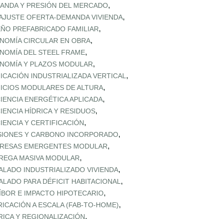
,
ANDA Y PRESIÓN DEL MERCADO
,
AJUSTE OFERTA‑DEMANDA VIVIENDA
,
EÑO PREFABRICADO FAMILIAR
,
NOMÍA CIRCULAR EN OBRA
,
NOMÍA DEL STEEL FRAME
,
NOMÍA Y PLAZOS MODULAR
,
FICACIÓN INDUSTRIALIZADA VERTICAL
,
FICIOS MODULARES DE ALTURA
,
CIENCIA ENERGÉTICA APLICADA
,
CIENCIA HÍDRICA Y RESIDUOS
,
CIENCIA Y CERTIFICACIÓN
,
SIONES Y CARBONO INCORPORADO
,
RESAS EMERGENTES MODULAR
,
REGA MASIVA MODULAR
,
ALADO INDUSTRIALIZADO VIVIENDA
,
ALADO PARA DÉFICIT HABITACIONAL
,
ÍBOR E IMPACTO HIPOTECARIO
,
RICACIÓN A ESCALA (FAB‑TO‑HOME)
,
RICA Y REGIONALIZACIÓN