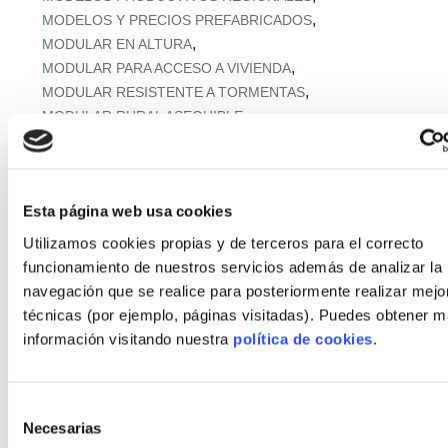
,
MODELOS Y PRECIOS PREFABRICADOS
,
MODULAR EN ALTURA
,
MODULAR PARA ACCESO A VIVIENDA
,
MODULAR RESISTENTE A TORMENTAS
,
MODULAR RURAL ASEQUIBLE
,
MONTAJE EXPRÉS Y MICROPLAZOS
,
MONTAJE ULTRARRÁPIDO
,
NORMATIVA URBANA Y SUELO
Esta página web usa cookies
,
OFERTA RETAIL Y LLAVE EN MANO
OFF‑SITE EN ALTURA
,
,
OFF‑SITE VIVIENDA ASEQUIBLE
Utilizamos cookies propias y de terceros para el correcto
,
OFF‑SITE Y FÁBRICAS MODULARES
funcionamiento de nuestros servicios además de analizar la
,
OPTIMIZACIÓN IA CADENA
navegación que se realice para posteriormente realizar mejo
,
PANELES Y MÓDULOS ESTRUCTURALES
técnicas (por ejemplo, páginas visitadas). Puedes obtener 
,
,
PASSIVHAUS APLICADA
PASSIVHAUS APLICADO
información visitando nuestra
política de cookies
.
,
PASSIVHAUS CLIMA MEDITERRÁNEO
,
PASSIVHAUS + DOMÓTICA
,
PASSIVHAUS EN CLIMAS EXTREMOS
Selección
Necesarias
,
PASSIVHAUS EN ENTORNOS EXTREMOS
de