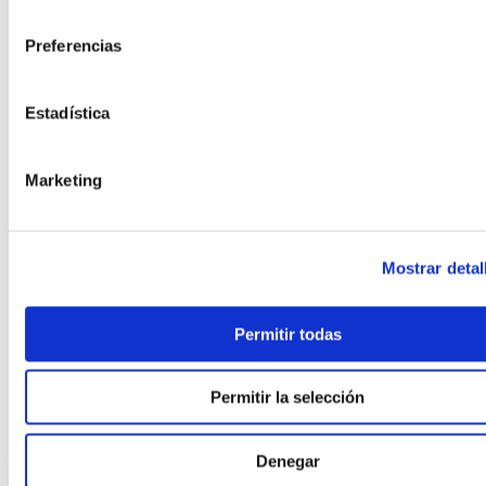
,
PASSIVHAUS EN OBRA INDUSTRIALIZADA
consentimiento
,
PASSIVHAUS + HOGAR CONECTADO
Preferencias
,
,
PASSIVHAUS PREMIUM
PASSIVHAUS Y SALUD INTERIOR
,
PAVIMENTOS CON MATERIALES RECICLADOS
,
PILOTOS MUNICIPALES MODULAR
Estadística
,
PISOS MODULARES DE GRAN ALTURA
,
POLÍTICA Y PROGRAMAS VIVIENDA
Marketing
,
PREFABRICACIÓN POST‑DESASTRE
,
PREFABRICADA RETAIL
,
PREFABRICADA RETAIL Y DISTRIBUCIÓN
,
PREFABRICADAS ASEQUIBLES PREMIUM
Mostrar detal
,
PREFABRICADAS COMPACTAS
,
PREFABRICADAS CON FOTOVOLTAICA
Permitir todas
,
PREFABRICADAS FAMILIARES 2 PLANTAS
,
PREFABRICADAS LIFESTYLE
,
PREFABRICADAS LOW‑COST
Permitir la selección
,
PREFABRICADAS PRECIO RÉCORD
,
PREFABRICADAS PREMIUM MEDITERRÁNEAS
Denegar
,
PREFABRICADO HORMIGÓN RESIDENCIAL