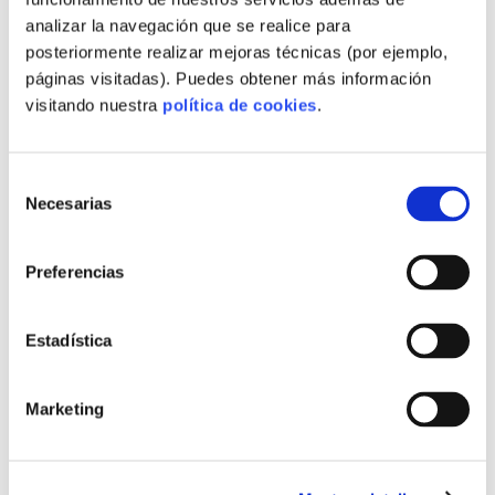
,
MATERIALES BAJO CARBONO
analizar la navegación que se realice para
,
MATERIALES CIRCULARES EN OBRA
posteriormente realizar mejoras técnicas (por ejemplo,
,
MATERIALES DE PROXIMIDAD
páginas visitadas). Puedes obtener más información
,
MATERIALES DESCARBONIZACIÓN
visitando nuestra
política de cookies
.
,
MATERIALES INDUSTRIALIZADOS
,
MATERIALES MITIGACIÓN HUELLA
,
MATERIALES PREFABRICADOS SOSTENIBLES
Selección
,
MEDICIÓN HUELLA PARA PROVEEDORES
Necesarias
de
,
MERCADO COMPRADOR INTERNACIONAL
consentimiento
,
MERCADO Y DEMANDA PREFABRICADA
Preferencias
,
MERCADO Y FERIAS INMOBILIARIAS
,
MODELO OFF-SITE INDUSTRIAL
,
MODELOS EXPANDIBLES Y KIT
Estadística
,
MODELOS LLAVE CON MÉTRICAS
,
MODELOS LLAVE EN MANO ESCALABLES
Marketing
,
MODELOS LLAVE EN MANO TRANSPARENTES
,
MODELOS MODULARES ECOLÓGICOS
,
MODELOS PREFABRICADOS ECONÓMICOS
,
MODELOS PRODUCTIVOS REGIONALES