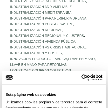
,
INCENTIVOS Y SUBVENCIONES ENERGÉTICAS
,
INDUSTRIALIZACIÓN 3D Y AMPLIABLE
,
INDUSTRIALIZACIÓN MEDITERRÁNEA
,
INDUSTRIALIZACIÓN PARA PERIFERIA URBANA
,
INDUSTRIALIZACIÓN POST‑DESASTRE
,
INDUSTRIALIZACIÓN REGIONAL
,
INDUSTRIALIZACIÓN REGIONAL Y CLUSTERS
,
INDUSTRIALIZACIÓN VIVIENDA PÚBLICA
,
INDUSTRIALIZACIÓN VS CRISIS HABITACIONAL
,
INDUSTRIALIZACIÓN Y COSTES
,
,
INNOVACIÓN PRODUCTO-FÁBRICA
LLAVE EN MANO
,
LLAVE EN MANO PARA REFORMAS
,
LOGÍSTICA Y COMPRAS COLECTIVAS
,
LOGÍSTICA Y MONTAJE URBANO
,
MADERA EN VIVIENDA MEDITERRÁNEA
,
MADERA ESTRUCTURAL AVANZADA
,
MADERA ESTRUCTURAL PREFABRICADA
Esta página web usa cookies
,
MADERA Y DESCARBONIZACIÓN
Utilizamos cookies propias y de terceros para el correcto
,
MADERA Y HORMIGÓN BAJO CARBONO
funcionamiento de nuestros servicios además de