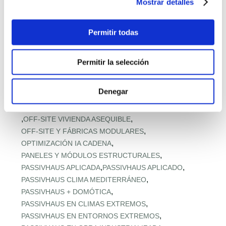
Mostrar detalles
,
MODELOS Y PRECIOS PREFABRICADOS
,
MODULAR EN ALTURA
Permitir todas
,
MODULAR PARA ACCESO A VIVIENDA
,
MODULAR RESISTENTE A TORMENTAS
,
MODULAR RURAL ASEQUIBLE
Permitir la selección
,
MONTAJE EXPRÉS Y MICROPLAZOS
,
MONTAJE ULTRARRÁPIDO
Denegar
,
NORMATIVA URBANA Y SUELO
,
OFERTA RETAIL Y LLAVE EN MANO
OFF‑SITE EN ALTURA
,
,
OFF‑SITE VIVIENDA ASEQUIBLE
,
OFF‑SITE Y FÁBRICAS MODULARES
,
OPTIMIZACIÓN IA CADENA
,
PANELES Y MÓDULOS ESTRUCTURALES
,
,
PASSIVHAUS APLICADA
PASSIVHAUS APLICADO
,
PASSIVHAUS CLIMA MEDITERRÁNEO
,
PASSIVHAUS + DOMÓTICA
,
PASSIVHAUS EN CLIMAS EXTREMOS
,
PASSIVHAUS EN ENTORNOS EXTREMOS