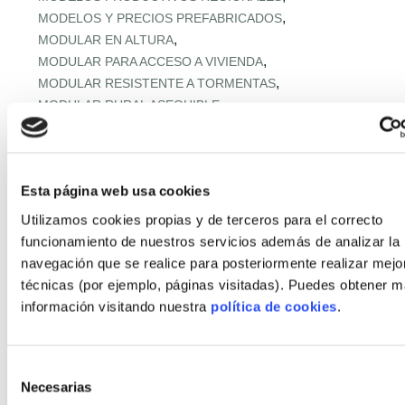
,
MODELOS Y PRECIOS PREFABRICADOS
,
MODULAR EN ALTURA
,
MODULAR PARA ACCESO A VIVIENDA
,
MODULAR RESISTENTE A TORMENTAS
,
MODULAR RURAL ASEQUIBLE
,
MONTAJE EXPRÉS Y MICROPLAZOS
,
MONTAJE ULTRARRÁPIDO
,
NORMATIVA URBANA Y SUELO
Esta página web usa cookies
,
OFERTA RETAIL Y LLAVE EN MANO
OFF‑SITE EN ALTURA
,
,
OFF‑SITE VIVIENDA ASEQUIBLE
Utilizamos cookies propias y de terceros para el correcto
,
OFF‑SITE Y FÁBRICAS MODULARES
funcionamiento de nuestros servicios además de analizar la
,
OPTIMIZACIÓN IA CADENA
navegación que se realice para posteriormente realizar mejo
,
PANELES Y MÓDULOS ESTRUCTURALES
técnicas (por ejemplo, páginas visitadas). Puedes obtener 
,
,
PASSIVHAUS APLICADA
PASSIVHAUS APLICADO
información visitando nuestra
política de cookies
.
,
PASSIVHAUS CLIMA MEDITERRÁNEO
,
PASSIVHAUS + DOMÓTICA
,
PASSIVHAUS EN CLIMAS EXTREMOS
Selección
Necesarias
,
PASSIVHAUS EN ENTORNOS EXTREMOS
de