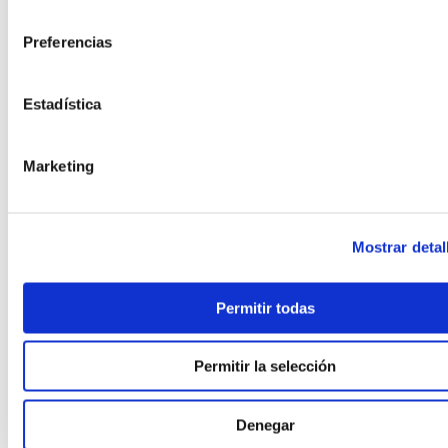
,
PASSIVHAUS EN OBRA INDUSTRIALIZADA
consentimiento
,
PASSIVHAUS + HOGAR CONECTADO
Preferencias
,
,
PASSIVHAUS PREMIUM
PASSIVHAUS Y SALUD INTERIOR
,
PAVIMENTOS CON MATERIALES RECICLADOS
,
PILOTOS MUNICIPALES MODULAR
Estadística
,
PISOS MODULARES DE GRAN ALTURA
,
POLÍTICA Y PROGRAMAS VIVIENDA
Marketing
,
PREFABRICACIÓN POST‑DESASTRE
,
PREFABRICADA RETAIL
,
PREFABRICADA RETAIL Y DISTRIBUCIÓN
,
PREFABRICADAS ASEQUIBLES PREMIUM
Mostrar detal
,
PREFABRICADAS COMPACTAS
,
PREFABRICADAS CON FOTOVOLTAICA
Permitir todas
,
PREFABRICADAS FAMILIARES 2 PLANTAS
,
PREFABRICADAS LIFESTYLE
,
PREFABRICADAS LOW‑COST
Permitir la selección
,
PREFABRICADAS PRECIO RÉCORD
,
PREFABRICADAS PREMIUM MEDITERRÁNEAS
Denegar
,
PREFABRICADO HORMIGÓN RESIDENCIAL