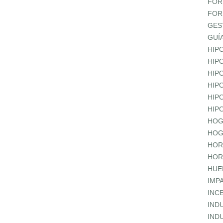
FOR
FOR
GES
GUÍ
HIP
HIP
HIP
HIP
HIP
HIP
HOG
HOG
HOR
HOR
HUE
IMP
INC
IND
IND