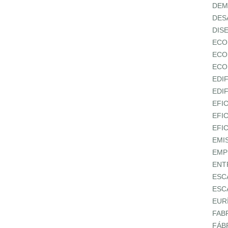
DEM
DES
DIS
ECO
ECO
ECO
EDI
EDI
EFI
EFI
EFI
EMI
EMP
ENT
ESC
ESC
EUR
FAB
FÁB