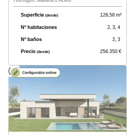
Hormigón, Madera ó Acero
Superficie
126,58
m²
(desde)
Nº habitaciones
2, 3, 4
Nº baños
2, 3
Precio
256.350
€
(desde)