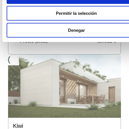
Superficie
223
m²
(desde)
Permitir la selección
Nº habitaciones
4
Nº baños
3
Denegar
Precio
410.812
€
(desde)
Kiwi