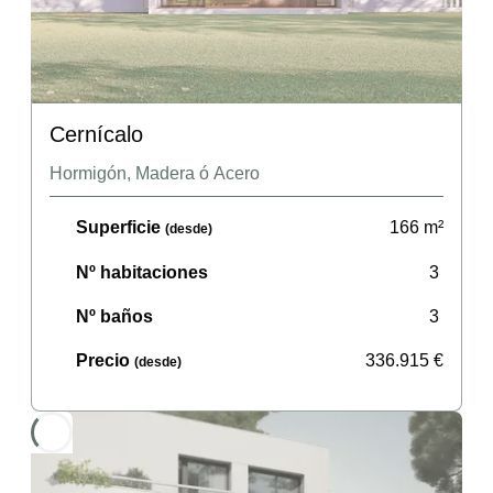
Cernícalo
Hormigón, Madera ó Acero
Superficie
166
m²
(desde)
Nº habitaciones
3
Nº baños
3
Precio
336.915
€
(desde)