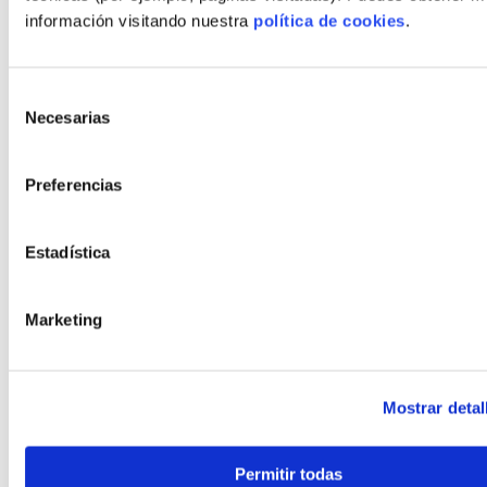
Nº habitaciones
5
información visitando nuestra
política de cookies
.
Nº baños
4
Selección
Precio
430.050
€
(desde)
Necesarias
de
consentimiento
Preferencias
Estadística
Marketing
Mostrar detal
Guacamayo
Hormigón, Madera ó Acero
Permitir todas