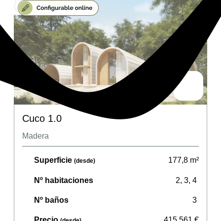
Cuco 1.0
Madera
Superficie
177,8
m²
(desde)
Nº habitaciones
2, 3, 4
Nº baños
3
Precio
415.561
€
(desde)