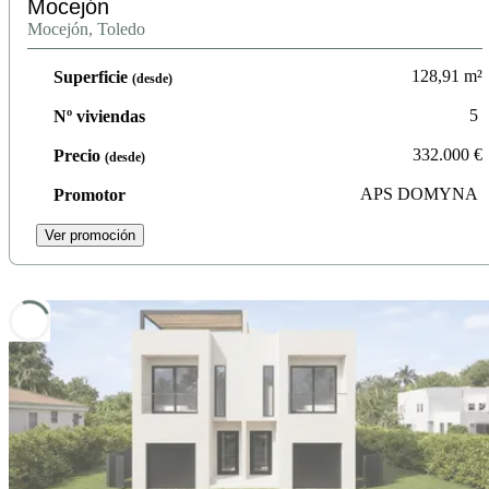
Mocejón
Mocejón, Toledo
128,91
m²
Superficie
(desde)
5
Nº viviendas
332.000
€
Precio
(desde)
APS DOMYNA
Promotor
Ver promoción