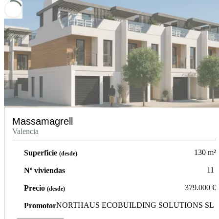
Massamagrell
Valencia
130
m²
Superficie
(desde)
11
Nº viviendas
379.000
€
Precio
(desde)
NORTHAUS ECOBUILDING SOLUTIONS SL
Promotor