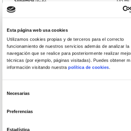
145
m²
Superficie
(desde)
6
Nº viviendas
520.000
€
Precio
(desde)
Esta página web usa cookies
Agro Sana Andaluz SL
Promotor
Utilizamos cookies propias y de terceros para el correcto
Ver promoción
funcionamiento de nuestros servicios además de analizar la
navegación que se realice para posteriormente realizar mejo
técnicas (por ejemplo, páginas visitadas). Puedes obtener 
información visitando nuestra
política de cookies
.
Selección
Necesarias
de
consentimiento
Preferencias
Estadística