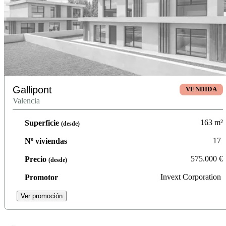
Gallipont
VENDIDA
Valencia
163
m²
Superficie
(desde)
17
Nº viviendas
575.000
€
Precio
(desde)
Invext Corporation
Promotor
Ver promoción