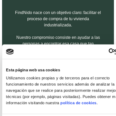
FindNido nace con un objetivo claro: facilitar el
proceso de compra de tu vivienda
industrializada.
Nuestro compromiso consiste en ayudar a las
personas a encontrar esa casa que tan
imposible ven, ofreciendo un servicio adaptado
a las necesidades de cada cliente. Buscamos
facilitar y dar transparencia al proceso de
compra, además de convertirlo en una
Esta página web usa cookies
experiencia emocionante y satisfactoria.
Utilizamos cookies propias y de terceros para el correcto
funcionamiento de nuestros servicios además de analizar la
Además, nuestros procesos apuestan por la
navegación que se realice para posteriormente realizar mejo
sostenibilidad, la reducción de residuos, la
técnicas (por ejemplo, páginas visitadas). Puedes obtener 
eficiencia energética y la economía de escala.
información visitando nuestra
política de cookies
.