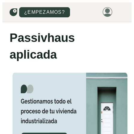
¿EMPEZAMOS?
HOME
Passivhaus
VIVIENDAS
aplicada
TERRENOS
PROMOCIONES
PROYECTOS
PRECIOS