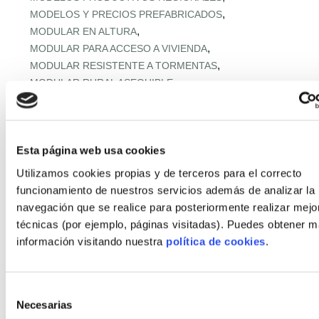
,
MODELOS Y PRECIOS PREFABRICADOS
,
MODULAR EN ALTURA
,
MODULAR PARA ACCESO A VIVIENDA
,
MODULAR RESISTENTE A TORMENTAS
,
MODULAR RURAL ASEQUIBLE
,
MONTAJE EXPRÉS Y MICROPLAZOS
,
MONTAJE ULTRARRÁPIDO
,
NORMATIVA URBANA Y SUELO
Esta página web usa cookies
,
OFERTA RETAIL Y LLAVE EN MANO
OFF‑SITE EN ALTURA
,
,
OFF‑SITE VIVIENDA ASEQUIBLE
Utilizamos cookies propias y de terceros para el correcto
,
OFF‑SITE Y FÁBRICAS MODULARES
funcionamiento de nuestros servicios además de analizar la
,
OPTIMIZACIÓN IA CADENA
navegación que se realice para posteriormente realizar mejo
,
PANELES Y MÓDULOS ESTRUCTURALES
técnicas (por ejemplo, páginas visitadas). Puedes obtener 
,
,
PASSIVHAUS APLICADA
PASSIVHAUS APLICADO
información visitando nuestra
política de cookies
.
,
PASSIVHAUS CLIMA MEDITERRÁNEO
,
PASSIVHAUS + DOMÓTICA
,
PASSIVHAUS EN CLIMAS EXTREMOS
Selección
Necesarias
,
PASSIVHAUS EN ENTORNOS EXTREMOS
de