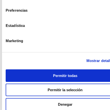
,
PASSIVHAUS EN OBRA INDUSTRIALIZADA
consentimiento
,
PASSIVHAUS + HOGAR CONECTADO
Preferencias
,
,
PASSIVHAUS PREMIUM
PASSIVHAUS Y SALUD INTERIOR
,
PAVIMENTOS CON MATERIALES RECICLADOS
,
PILOTOS MUNICIPALES MODULAR
Estadística
,
PISOS MODULARES DE GRAN ALTURA
,
POLÍTICA Y PROGRAMAS VIVIENDA
Marketing
,
PREFABRICACIÓN POST‑DESASTRE
,
PREFABRICADA RETAIL
,
PREFABRICADA RETAIL Y DISTRIBUCIÓN
,
PREFABRICADAS ASEQUIBLES PREMIUM
Mostrar detal
,
PREFABRICADAS COMPACTAS
,
PREFABRICADAS CON FOTOVOLTAICA
Permitir todas
,
PREFABRICADAS FAMILIARES 2 PLANTAS
,
PREFABRICADAS LIFESTYLE
,
PREFABRICADAS LOW‑COST
Permitir la selección
,
PREFABRICADAS PRECIO RÉCORD
,
PREFABRICADAS PREMIUM MEDITERRÁNEAS
Denegar
,
PREFABRICADO HORMIGÓN RESIDENCIAL