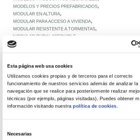
,
MODELOS Y PRECIOS PREFABRICADOS
,
MODULAR EN ALTURA
,
MODULAR PARA ACCESO A VIVIENDA
,
MODULAR RESISTENTE A TORMENTAS
,
MODULAR RURAL ASEQUIBLE
,
MONTAJE EXPRÉS Y MICROPLAZOS
,
MONTAJE ULTRARRÁPIDO
,
NORMATIVA URBANA Y SUELO
Esta página web usa cookies
,
OFERTA RETAIL Y LLAVE EN MANO
OFF‑SITE EN ALTURA
,
,
OFF‑SITE VIVIENDA ASEQUIBLE
Utilizamos cookies propias y de terceros para el correcto
,
OFF‑SITE Y FÁBRICAS MODULARES
funcionamiento de nuestros servicios además de analizar la
,
OPTIMIZACIÓN IA CADENA
navegación que se realice para posteriormente realizar mejo
,
PANELES Y MÓDULOS ESTRUCTURALES
técnicas (por ejemplo, páginas visitadas). Puedes obtener 
,
,
PASSIVHAUS APLICADA
PASSIVHAUS APLICADO
información visitando nuestra
política de cookies
.
,
PASSIVHAUS CLIMA MEDITERRÁNEO
,
PASSIVHAUS + DOMÓTICA
,
PASSIVHAUS EN CLIMAS EXTREMOS
Selección
Necesarias
,
PASSIVHAUS EN ENTORNOS EXTREMOS
de