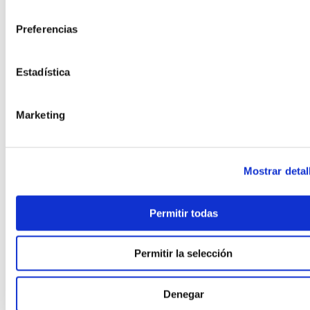
,
PASSIVHAUS EN OBRA INDUSTRIALIZADA
consentimiento
,
PASSIVHAUS + HOGAR CONECTADO
Preferencias
,
,
PASSIVHAUS PREMIUM
PASSIVHAUS Y SALUD INTERIOR
,
PAVIMENTOS CON MATERIALES RECICLADOS
,
PILOTOS MUNICIPALES MODULAR
Estadística
,
PISOS MODULARES DE GRAN ALTURA
,
POLÍTICA Y PROGRAMAS VIVIENDA
Marketing
,
PREFABRICACIÓN POST‑DESASTRE
,
PREFABRICADA RETAIL
,
PREFABRICADA RETAIL Y DISTRIBUCIÓN
,
PREFABRICADAS ASEQUIBLES PREMIUM
Mostrar detal
,
PREFABRICADAS COMPACTAS
,
PREFABRICADAS CON FOTOVOLTAICA
Permitir todas
,
PREFABRICADAS FAMILIARES 2 PLANTAS
,
PREFABRICADAS LIFESTYLE
,
PREFABRICADAS LOW‑COST
Permitir la selección
,
PREFABRICADAS PRECIO RÉCORD
,
PREFABRICADAS PREMIUM MEDITERRÁNEAS
Denegar
,
PREFABRICADO HORMIGÓN RESIDENCIAL