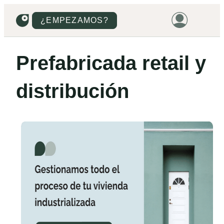
¿EMPEZAMOS?
HOME
Prefabricada retail y
VIVIENDAS
distribución
TERRENOS
PROMOCIONES
PROYECTOS
PRECIOS