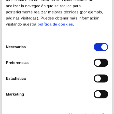
,
MATERIALES BAJO CARBONO
analizar la navegación que se realice para
,
MATERIALES CIRCULARES EN OBRA
posteriormente realizar mejoras técnicas (por ejemplo,
,
MATERIALES DE PROXIMIDAD
páginas visitadas). Puedes obtener más información
,
MATERIALES DESCARBONIZACIÓN
visitando nuestra
política de cookies
.
,
MATERIALES INDUSTRIALIZADOS
,
MATERIALES MITIGACIÓN HUELLA
,
MATERIALES PREFABRICADOS SOSTENIBLES
Selección
,
MEDICIÓN HUELLA PARA PROVEEDORES
Necesarias
de
,
MERCADO COMPRADOR INTERNACIONAL
consentimiento
,
MERCADO Y DEMANDA PREFABRICADA
Preferencias
,
MERCADO Y FERIAS INMOBILIARIAS
,
MODELO OFF-SITE INDUSTRIAL
,
MODELOS EXPANDIBLES Y KIT
Estadística
,
MODELOS LLAVE CON MÉTRICAS
,
MODELOS LLAVE EN MANO ESCALABLES
Marketing
,
MODELOS LLAVE EN MANO TRANSPARENTES
,
MODELOS MODULARES ECOLÓGICOS
,
MODELOS PREFABRICADOS ECONÓMICOS
,
MODELOS PRODUCTIVOS REGIONALES