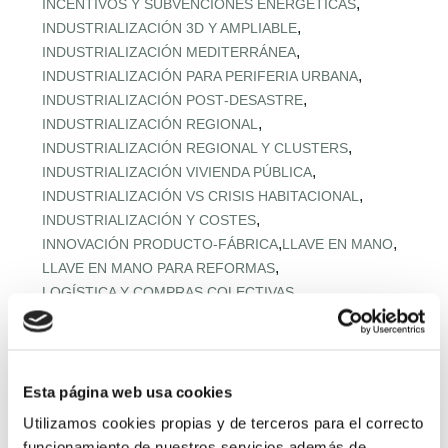
,
INCENTIVOS Y SUBVENCIONES ENERGÉTICAS
,
INDUSTRIALIZACIÓN 3D Y AMPLIABLE
,
INDUSTRIALIZACIÓN MEDITERRÁNEA
,
INDUSTRIALIZACIÓN PARA PERIFERIA URBANA
,
INDUSTRIALIZACIÓN POST‑DESASTRE
,
INDUSTRIALIZACIÓN REGIONAL
,
INDUSTRIALIZACIÓN REGIONAL Y CLUSTERS
,
INDUSTRIALIZACIÓN VIVIENDA PÚBLICA
,
INDUSTRIALIZACIÓN VS CRISIS HABITACIONAL
,
INDUSTRIALIZACIÓN Y COSTES
,
,
INNOVACIÓN PRODUCTO-FÁBRICA
LLAVE EN MANO
,
LLAVE EN MANO PARA REFORMAS
,
LOGÍSTICA Y COMPRAS COLECTIVAS
,
LOGÍSTICA Y MONTAJE URBANO
,
MADERA EN VIVIENDA MEDITERRÁNEA
,
MADERA ESTRUCTURAL AVANZADA
,
MADERA ESTRUCTURAL PREFABRICADA
Esta página web usa cookies
,
MADERA Y DESCARBONIZACIÓN
Utilizamos cookies propias y de terceros para el correcto
,
MADERA Y HORMIGÓN BAJO CARBONO
funcionamiento de nuestros servicios además de