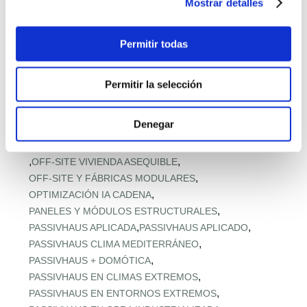
Mostrar detalles
,
MODELOS Y PRECIOS PREFABRICADOS
,
MODULAR EN ALTURA
Permitir todas
,
MODULAR PARA ACCESO A VIVIENDA
,
MODULAR RESISTENTE A TORMENTAS
,
MODULAR RURAL ASEQUIBLE
Permitir la selección
,
MONTAJE EXPRÉS Y MICROPLAZOS
,
MONTAJE ULTRARRÁPIDO
Denegar
,
NORMATIVA URBANA Y SUELO
,
OFERTA RETAIL Y LLAVE EN MANO
OFF‑SITE EN ALTURA
,
,
OFF‑SITE VIVIENDA ASEQUIBLE
,
OFF‑SITE Y FÁBRICAS MODULARES
,
OPTIMIZACIÓN IA CADENA
,
PANELES Y MÓDULOS ESTRUCTURALES
,
,
PASSIVHAUS APLICADA
PASSIVHAUS APLICADO
,
PASSIVHAUS CLIMA MEDITERRÁNEO
,
PASSIVHAUS + DOMÓTICA
,
PASSIVHAUS EN CLIMAS EXTREMOS
,
PASSIVHAUS EN ENTORNOS EXTREMOS