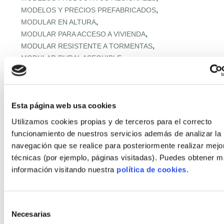
,
MODELOS Y PRECIOS PREFABRICADOS
,
MODULAR EN ALTURA
,
MODULAR PARA ACCESO A VIVIENDA
,
MODULAR RESISTENTE A TORMENTAS
,
MODULAR RURAL ASEQUIBLE
,
MONTAJE EXPRÉS Y MICROPLAZOS
,
MONTAJE ULTRARRÁPIDO
,
NORMATIVA URBANA Y SUELO
Esta página web usa cookies
,
OFERTA RETAIL Y LLAVE EN MANO
OFF‑SITE EN ALTURA
,
,
OFF‑SITE VIVIENDA ASEQUIBLE
Utilizamos cookies propias y de terceros para el correcto
,
OFF‑SITE Y FÁBRICAS MODULARES
funcionamiento de nuestros servicios además de analizar la
,
OPTIMIZACIÓN IA CADENA
navegación que se realice para posteriormente realizar mejo
,
PANELES Y MÓDULOS ESTRUCTURALES
técnicas (por ejemplo, páginas visitadas). Puedes obtener 
,
,
PASSIVHAUS APLICADA
PASSIVHAUS APLICADO
información visitando nuestra
política de cookies
.
,
PASSIVHAUS CLIMA MEDITERRÁNEO
,
PASSIVHAUS + DOMÓTICA
,
PASSIVHAUS EN CLIMAS EXTREMOS
Selección
Necesarias
,
PASSIVHAUS EN ENTORNOS EXTREMOS
de