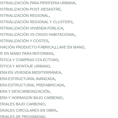
,
USTRIALIZACIÓN PARA PERIFERIA URBANA
,
USTRIALIZACIÓN POST‑DESASTRE
,
USTRIALIZACIÓN REGIONAL
,
USTRIALIZACIÓN REGIONAL Y CLUSTERS
,
USTRIALIZACIÓN VIVIENDA PÚBLICA
,
USTRIALIZACIÓN VS CRISIS HABITACIONAL
,
USTRIALIZACIÓN Y COSTES
,
,
OVACIÓN PRODUCTO-FÁBRICA
LLAVE EN MANO
,
VE EN MANO PARA REFORMAS
,
ÍSTICA Y COMPRAS COLECTIVAS
,
ÍSTICA Y MONTAJE URBANO
,
ERA EN VIVIENDA MEDITERRÁNEA
,
ERA ESTRUCTURAL AVANZADA
,
ERA ESTRUCTURAL PREFABRICADA
,
ERA Y DESCARBONIZACIÓN
,
ERA Y HORMIGÓN BAJO CARBONO
,
ERIALES BAJO CARBONO
,
ERIALES CIRCULARES EN OBRA
,
ERIALES DE PROXIMIDAD