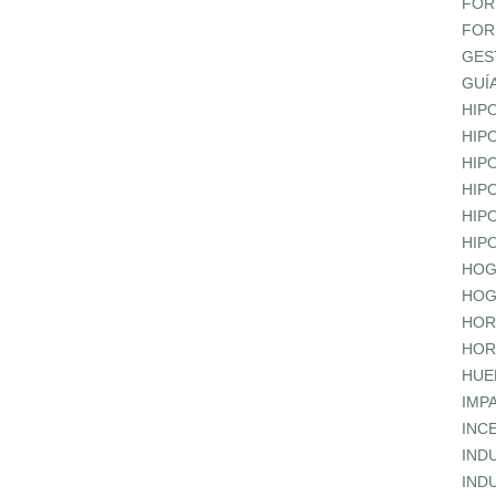
FOR
FOR
GES
GUÍ
HIP
HIP
HIP
HIP
HIP
HIP
HOG
HOG
HOR
HOR
HUE
IMP
INC
IND
IND