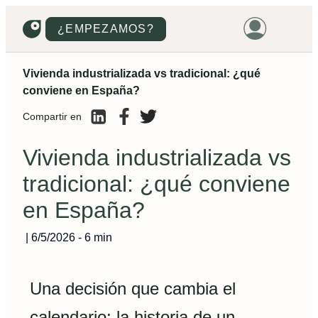
¿EMPEZAMOS?
Vivienda industrializada vs tradicional: ¿qué
HOME
conviene en España?
VIVIENDAS
Compartir en
TERRENOS
Vivienda industrializada vs
PROMOCIONES
tradicional: ¿qué conviene
PROYECTOS
en España?
PRECIOS
|
6/5/2026
-
6 min
Una decisión que cambia el
calendario: la historia de un