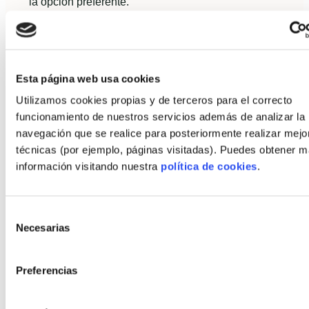
la opción preferente.
Estudios de caso comparativos:
tiempos, costes y satisfacción de
clientes
Esta página web usa cookies
Resumen de tres casos representativos:
Utilizamos cookies propias y de terceros para el correcto
funcionamiento de nuestros servicios además de analizar la
Autopromotor unifamiliar (madera, 120
navegación que se realice para posteriormente realizar mejo
m²):
total 7 meses, coste final dentro del
técnicas (por ejemplo, páginas visitadas). Puedes obtener 
presupuesto, satisfacción alta por confort
información visitando nuestra
política de cookies
.
térmico y rapidez.
Promoción colectiva (hormigón
Selección
industrializado, 12 viviendas):
entregas en
Necesarias
de
9–11 meses, reducción de residuos y
consentimiento
molestia al vecindario, aceptación positiva
Preferencias
por calidad de acabados.