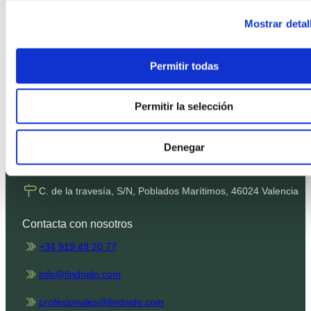
Política de Privacidad
Mostrar detal
Política de Cookies
Condiciones de contratación
Permitir todas
Términos SMS
Canal de denuncias
Permitir la selección
Nuestras oficinas
Denegar
Plaza de Castilla, 3, 28046 Madrid
C. de la travesía, S/N, Poblados Marítimos, 46024 Valencia
Contacta con nosotros
+34 919 49 20 77
info@findnido.com
profesionales@findnido.com