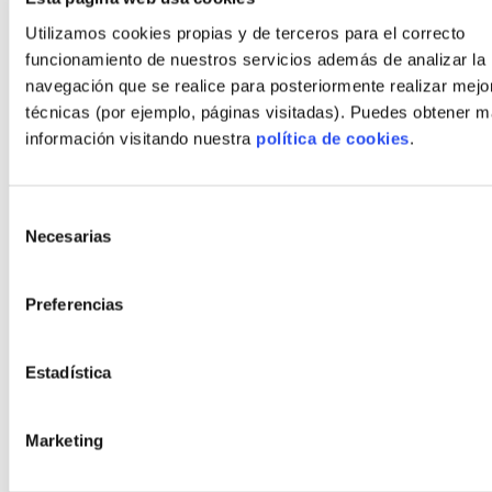
Blog
Utilizamos cookies propias y de terceros para el correcto
Contacto
funcionamiento de nuestros servicios además de analizar la
navegación que se realice para posteriormente realizar mejo
técnicas (por ejemplo, páginas visitadas). Puedes obtener 
Estilos
información visitando nuestra
política de cookies
.
Moderno
Bauhaus
Selección
Rústico
Necesarias
de
Rústico moderno
consentimiento
Orgánico
Preferencias
Minimalista
Cubista
Estadística
Políticas
Marketing
Aviso Legal