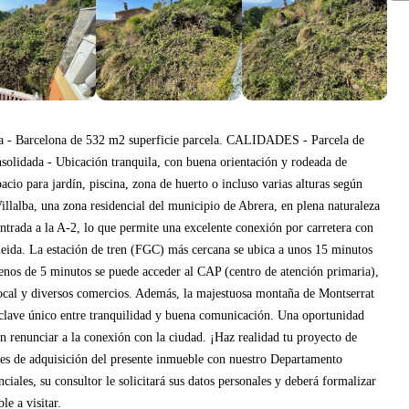
 - Barcelona de 532 m2 superficie parcela. CALIDADES - Parcela de
nsolidada - Ubicación tranquila, con buena orientación y rodeada de
cio para jardín, piscina, zona de huerto o incluso varias alturas según
ba, una zona residencial del municipio de Abrera, en plena naturaleza
 entrada a la A-2, lo que permite una excelente conexión por carretera con
eida. La estación de tren (FGC) más cercana se ubica a unos 15 minutos
enos de 5 minutos se puede acceder al CAP (centro de atención primaria),
 local y diversos comercios. Además, la majestuosa montaña de Montserrat
enclave único entre tranquilidad y buena comunicación. Una oportunidad
n renunciar a la conexión con la ciudad. ¡Haz realidad tu proyecto de
es de adquisición del presente inmueble con nuestro Departamento
iales, su consultor le solicitará sus datos personales y deberá formalizar
e a visitar.