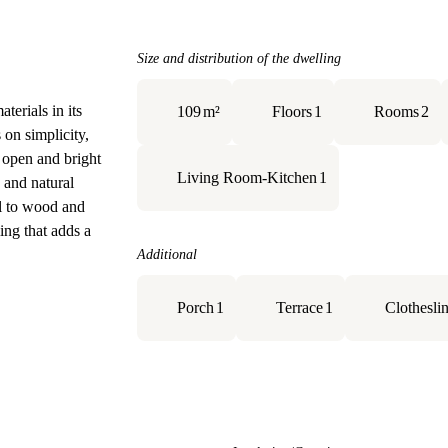
Size and distribution of the dwelling
terials in its
109
m²
Floors
1
Rooms
2
s on simplicity,
 open and bright
Living Room-Kitchen
1
 and natural
al to wood and
ling that adds a
Additional
Porch
1
Terrace
1
Clothesli