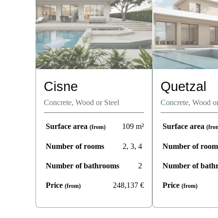
Cisne
Quetzal
Concrete, Wood or Steel
Concrete, Wood or
Surface area
109
m²
Surface area
(from)
(fro
Number of rooms
2, 3, 4
Number of room
Number of bathrooms
2
Number of bath
Price
248,137
€
Price
(from)
(from)