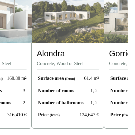
Alondra
Gorrió
 Steel
Concrete, Wood or Steel
Concrete, Wo
168.88
m²
Surface area
61.4
m²
Surface ar
m)
(from)
s
3
Number of rooms
1, 2
Number of 
rooms
2
Number of bathrooms
1, 2
Number of 
316,410
€
Price
124,647
€
Price
(from)
(from)