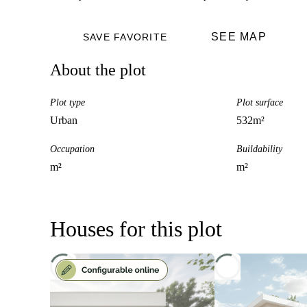
SEE MAP
SAVE FAVORITE
About the plot
Plot type
Plot surface
Urban
532
m²
Occupation
Buildability
m²
m²
Houses for this plot