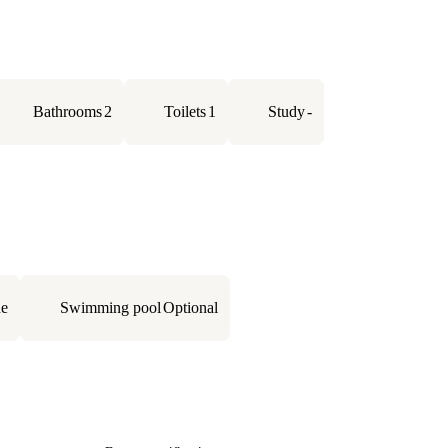
Bathrooms
2
Toilets
1
Study
-
ne
Swimming pool
Optional