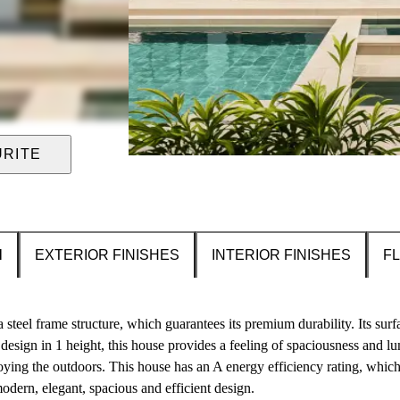
URITE
N
EXTERIOR FINISHES
INTERIOR FINISHES
F
steel frame structure, which guarantees its premium durability. Its surfa
esign in 1 height, this house provides a feeling of spaciousness and lum
ying the outdoors. This house has an A energy efficiency rating, which w
modern, elegant, spacious and efficient design.