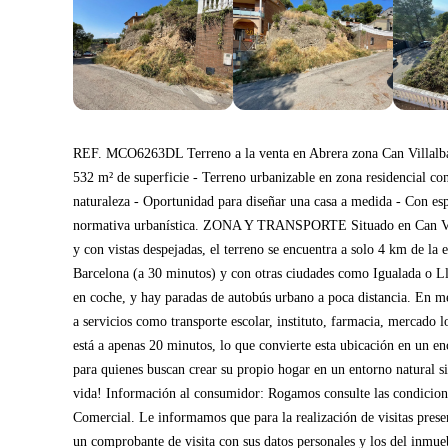
REF. MCO6263DL Terreno a la venta en Abrera zona Can Villalba
532 m² de superficie - Terreno urbanizable en zona residencial co
naturaleza - Oportunidad para diseñar una casa a medida - Con espa
normativa urbanística. ZONA Y TRANSPORTE Situado en Can Villal
y con vistas despejadas, el terreno se encuentra a solo 4 km de la
Barcelona (a 30 minutos) y con otras ciudades como Igualada o Ll
en coche, y hay paradas de autobús urbano a poca distancia. En m
a servicios como transporte escolar, instituto, farmacia, mercado
está a apenas 20 minutos, lo que convierte esta ubicación en un 
para quienes buscan crear su propio hogar en un entorno natural si
vida! Información al consumidor: Rogamos consulte las condicion
Comercial. Le informamos que para la realización de visitas presenc
un comprobante de visita con sus datos personales y los del inmuebl