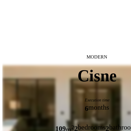
MODERN
Cisne
Execution time
months
6
bedrooms
bathro
2
109
2
2
m