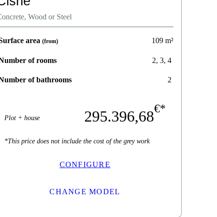
Cisne
oncrete, Wood or Steel
Surface area
109
m²
(from)
Number of rooms
2, 3, 4
Number of bathrooms
2
€*
295.396,68
Plot + house
*This price does not include the cost of the grey work
CONFIGURE
CHANGE MODEL