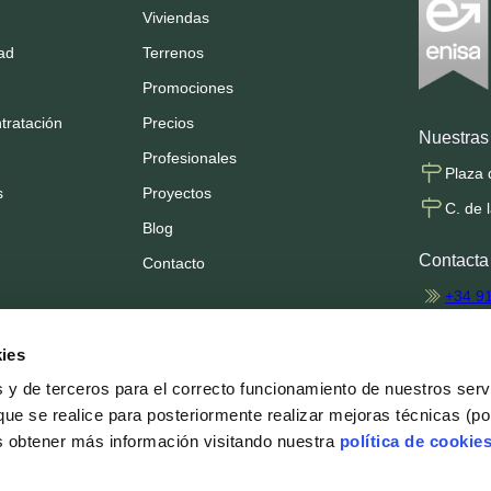
Viviendas
dad
Terrenos
Promociones
tratación
Precios
Nuestras 
Profesionales
Plaza 
s
Proyectos
C. de 
Blog
Contacta
Contacto
+34 9
info@
ies
profes
s y de terceros para el correcto funcionamiento de nuestros ser
que se realice para posteriormente realizar mejoras técnicas (po
Síguenos
s obtener más información visitando nuestra
política de cookie