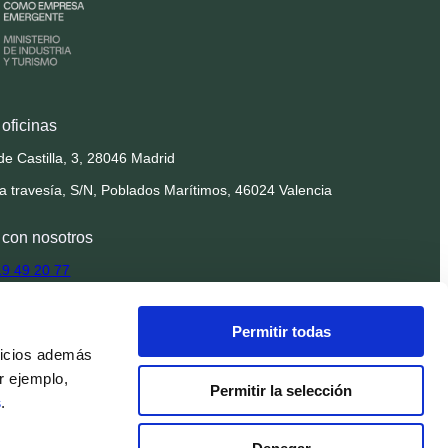
oficinas
de Castilla, 3, 28046 Madrid
la travesía, S/N, Poblados Marítimos, 46024 Valencia
 con nosotros
19 49 20 77
findnido.com
Permitir todas
ionales@findnido.com
vicios además
r ejemplo,
 en la nube
Permitir la selección
s
.