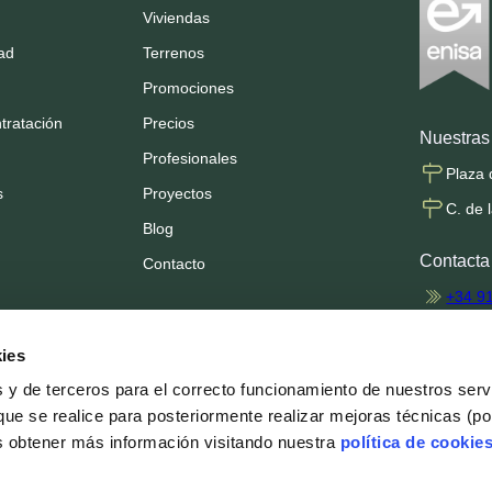
Viviendas
dad
Terrenos
Promociones
tratación
Precios
Nuestras 
Profesionales
Plaza 
s
Proyectos
C. de 
Blog
Contacta
Contacto
+34 9
info@
ies
profes
s y de terceros para el correcto funcionamiento de nuestros ser
que se realice para posteriormente realizar mejoras técnicas (po
Síguenos
s obtener más información visitando nuestra
política de cookie