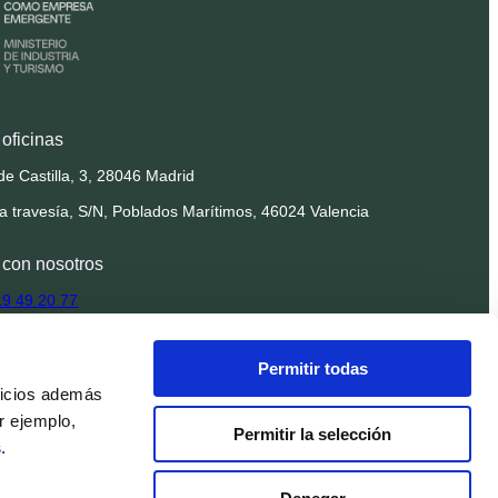
oficinas
de Castilla, 3, 28046 Madrid
la travesía, S/N, Poblados Marítimos, 46024 Valencia
 con nosotros
19 49 20 77
findnido.com
Permitir todas
ionales@findnido.com
vicios además
r ejemplo,
 en la nube
Permitir la selección
s
.