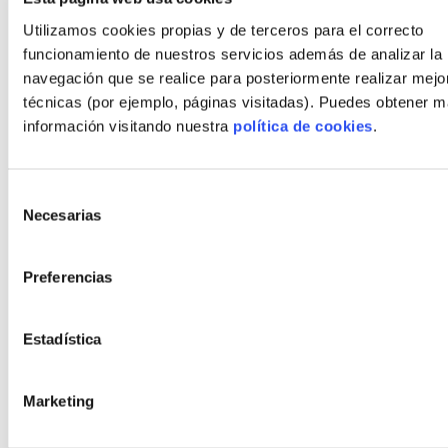
Blog
Utilizamos cookies propias y de terceros para el correcto
Contacto
funcionamiento de nuestros servicios además de analizar la
navegación que se realice para posteriormente realizar mejo
técnicas (por ejemplo, páginas visitadas). Puedes obtener 
Estilos
información visitando nuestra
política de cookies
.
Moderno
Bauhaus
Selección
Rústico
Necesarias
de
Rústico moderno
consentimiento
Orgánico
Preferencias
Minimalista
Cubista
Estadística
Políticas
Marketing
Aviso Legal