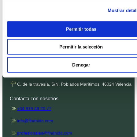
Política de Privacidad
Mostrar detal
Política de Cookies
Condiciones de contratación
Permitir todas
Términos SMS
Canal de denuncias
Permitir la selección
Nuestras oficinas
Denegar
Plaza de Castilla, 3, 28046 Madrid
C. de la travesía, S/N, Poblados Marítimos, 46024 Valencia
Contacta con nosotros
+34 919 49 20 77
info@findnido.com
profesionales@findnido.com