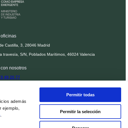
oficinas
de Castilla, 3, 28046 Madrid
la travesía, S/N, Poblados Marítimos, 46024 Valencia
 con nosotros
19 49 20 77
findnido.com
Permitir todas
ionales@findnido.com
vicios además
r ejemplo,
 en la nube
Permitir la selección
s
.