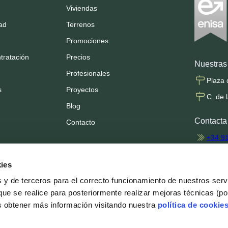
Viviendas
dad
Terrenos
Promociones
tratación
Precios
Nuestras 
Profesionales
Plaza 
s
Proyectos
C. de 
Blog
Contacta
Contacto
+34 9
info@
ies
profes
s y de terceros para el correcto funcionamiento de nuestros ser
que se realice para posteriormente realizar mejoras técnicas (po
Síguenos
s obtener más información visitando nuestra
política de cookie