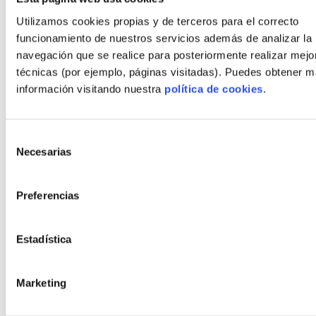
Blog
Utilizamos cookies propias y de terceros para el correcto
Contacto
funcionamiento de nuestros servicios además de analizar la
navegación que se realice para posteriormente realizar mejo
técnicas (por ejemplo, páginas visitadas). Puedes obtener 
Estilos
información visitando nuestra
política de cookies
.
Moderno
Bauhaus
Selección
Rústico
Necesarias
de
Rústico moderno
consentimiento
Orgánico
Preferencias
Minimalista
Cubista
Estadística
Políticas
Marketing
Aviso Legal