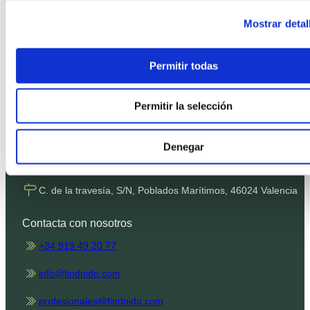
Política de Privacidad
Mostrar detal
Política de Cookies
Condiciones de contratación
Permitir todas
Términos SMS
Canal de denuncias
Permitir la selección
Nuestras oficinas
Denegar
Plaza de Castilla, 3, 28046 Madrid
C. de la travesía, S/N, Poblados Marítimos, 46024 Valencia
Contacta con nosotros
+34 919 49 20 77
info@findnido.com
profesionales@findnido.com