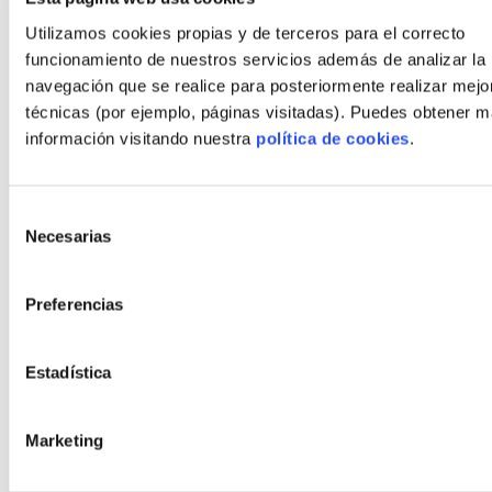
Blog
Utilizamos cookies propias y de terceros para el correcto
Contacto
funcionamiento de nuestros servicios además de analizar la
navegación que se realice para posteriormente realizar mejo
técnicas (por ejemplo, páginas visitadas). Puedes obtener 
Estilos
información visitando nuestra
política de cookies
.
Moderno
Bauhaus
Selección
Rústico
Necesarias
de
Rústico moderno
consentimiento
Orgánico
Preferencias
Minimalista
Cubista
Estadística
Políticas
Marketing
Aviso Legal