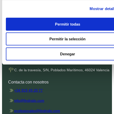
Política de Privacidad
Mostrar detal
Política de Cookies
Condiciones de contratación
Permitir todas
Términos SMS
Canal de denuncias
Permitir la selección
Nuestras oficinas
Denegar
Plaza de Castilla, 3, 28046 Madrid
C. de la travesía, S/N, Poblados Marítimos, 46024 Valencia
Contacta con nosotros
+34 919 49 20 77
info@findnido.com
profesionales@findnido.com