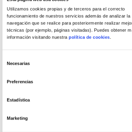
Blog
Utilizamos cookies propias y de terceros para el correcto
Contacto
funcionamiento de nuestros servicios además de analizar la
navegación que se realice para posteriormente realizar mejo
técnicas (por ejemplo, páginas visitadas). Puedes obtener 
Estilos
información visitando nuestra
política de cookies
.
Moderno
Bauhaus
Selección
Rústico
Necesarias
de
Rústico moderno
consentimiento
Orgánico
Preferencias
Minimalista
Cubista
Estadística
Políticas
Marketing
Aviso Legal