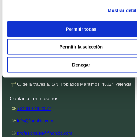
Política de Privacidad
Mostrar detal
Política de Cookies
Condiciones de contratación
Permitir todas
Términos SMS
Canal de denuncias
Permitir la selección
Nuestras oficinas
Denegar
Plaza de Castilla, 3, 28046 Madrid
C. de la travesía, S/N, Poblados Marítimos, 46024 Valencia
Contacta con nosotros
+34 919 49 20 77
info@findnido.com
profesionales@findnido.com