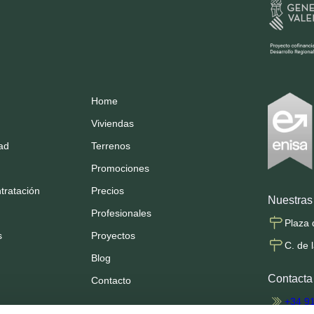
Home
Viviendas
dad
Terrenos
Promociones
tratación
Precios
Nuestras 
Profesionales
Plaza 
s
Proyectos
C. de 
Blog
Contacta
Contacto
+34 9