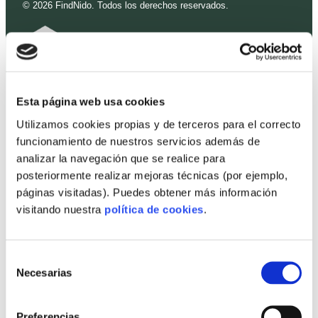
©
2026
FindNido. Todos los derechos reservados.
Esta página web usa cookies
Utilizamos cookies propias y de terceros para el correcto
funcionamiento de nuestros servicios además de
Con la colaboración de:
analizar la navegación que se realice para
posteriormente realizar mejoras técnicas (por ejemplo,
páginas visitadas). Puedes obtener más información
visitando nuestra
política de cookies
.
Selección
Necesarias
de
consentimiento
Preferencias