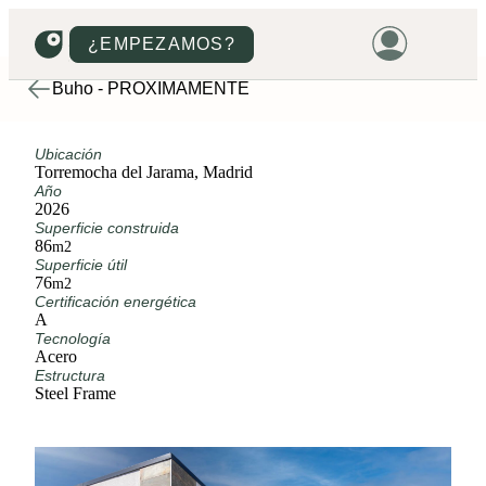
¿EMPEZAMOS?
Buho - PRÓXIMAMENTE
HOME
Ubicación
VIVIENDAS
Torremocha del Jarama, Madrid
Año
TERRENOS
2026
Superficie construida
PROMOCIONES
86
m2
Superficie útil
PROYECTOS
76
m2
Certificación energética
PRECIOS
A
Tecnología
Acero
Estructura
Steel Frame