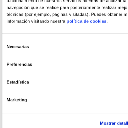
funcionamiento de nuestros servicios además de analizar la
Home
navegación que se realice para posteriormente realizar mejo
técnicas (por ejemplo, páginas visitadas). Puedes obtener 
Housing
información visitando nuestra
política de cookies
.
Land
Promotions
Selección
Prices
Necesarias
de
Professionals
consentimiento
Projects
Preferencias
Blog
Contact
Estadística
Styles
Marketing
Modern
Bauhaus
Mostrar detal
Rustic