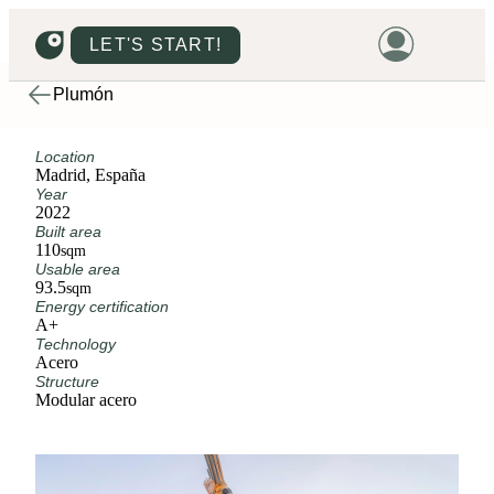
LET'S START!
Plumón
HOME
Location
HOUSING
Madrid, España
Year
LAND
2022
Built area
PROMOTIONS
110
sqm
Usable area
PROJECTS
93.5
sqm
Energy certification
PRICES
A+
Technology
Acero
Structure
Modular acero