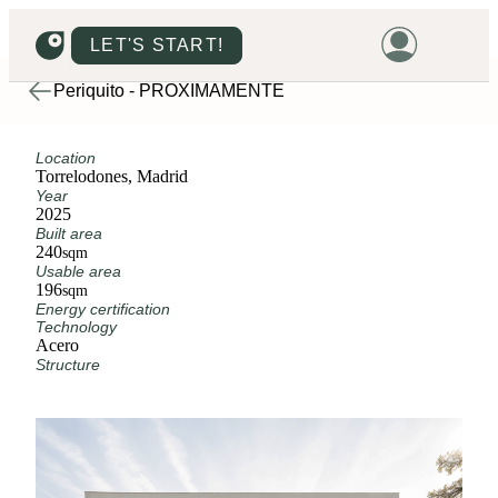
LET'S START!
Periquito - PRÓXIMAMENTE
HOME
Location
HOUSING
Torrelodones, Madrid
Year
LAND
2025
Built area
PROMOTIONS
240
sqm
Usable area
PROJECTS
196
sqm
Energy certification
PRICES
Technology
Acero
Structure