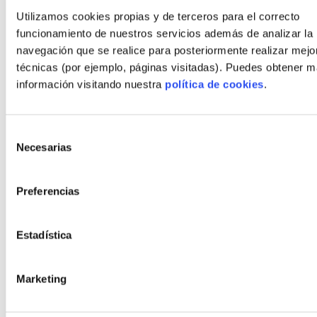
Blog
Utilizamos cookies propias y de terceros para el correcto
Contact
funcionamiento de nuestros servicios además de analizar la
navegación que se realice para posteriormente realizar mejo
técnicas (por ejemplo, páginas visitadas). Puedes obtener 
Styles
información visitando nuestra
política de cookies
.
Modern
Bauhaus
Selección
Rustic
Necesarias
de
consentimiento
Modern rustic
Organic
Preferencias
Minimalist
Estadística
Cubist
Marketing
Policies
Legal Notice