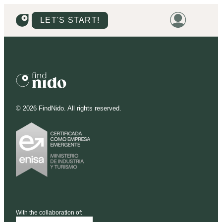
LET'S START!
HOME
HOUSING
LAND
©
2026
FindNido. All rights reserved.
PROMOTIONS
PROJECTS
PRICES
With the collaboration of: