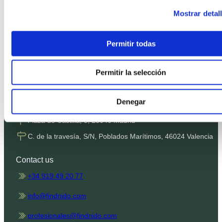
Privacy Policy
Mostrar detal
Cookies Policy
Terms and Conditions
Permitir todas
SMS Terms
Complaints channel
Permitir la selección
Denegar
Our offices
Plaza de Castilla, 3, 28046 Madrid
C. de la travesía, S/N, Poblados Marítimos, 46024 Valencia
Contact us
+34 919 49 20 77
info@findnido.com
profesionales@findnido.com