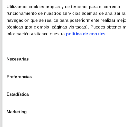
Blog
Utilizamos cookies propias y de terceros para el correcto
Contact
funcionamiento de nuestros servicios además de analizar la
navegación que se realice para posteriormente realizar mejo
técnicas (por ejemplo, páginas visitadas). Puedes obtener 
Styles
información visitando nuestra
política de cookies
.
Modern
Bauhaus
Selección
Rustic
Necesarias
de
consentimiento
Modern rustic
Organic
Preferencias
Minimalist
Estadística
Cubist
Marketing
Policies
Legal Notice