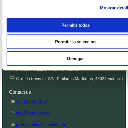
Privacy Policy
Mostrar detal
Cookies Policy
Terms and Conditions
Permitir todas
SMS Terms
Complaints channel
Permitir la selección
Denegar
Our offices
Plaza de Castilla, 3, 28046 Madrid
C. de la travesía, S/N, Poblados Marítimos, 46024 Valencia
Contact us
+34 919 49 20 77
info@findnido.com
profesionales@findnido.com