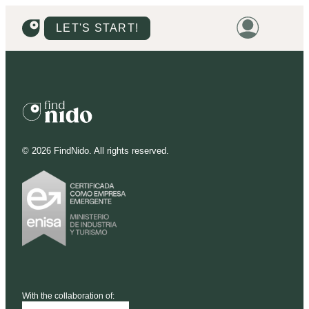
LET'S START!
HOME
HOUSING
LAND
©
2026
FindNido. All rights reserved.
PROMOTIONS
PROJECTS
PRICES
With the collaboration of: