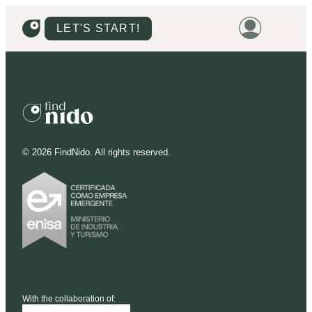
LET'S START!
HOME
HOUSING
LAND
©
2026
FindNido. All rights reserved.
PROMOTIONS
PROJECTS
PRICES
With the collaboration of: