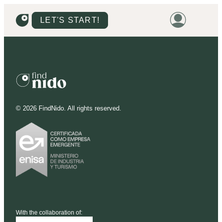
LET'S START!
HOME
HOUSING
LAND
©
2026
FindNido. All rights reserved.
PROMOTIONS
PROJECTS
PRICES
With the collaboration of: