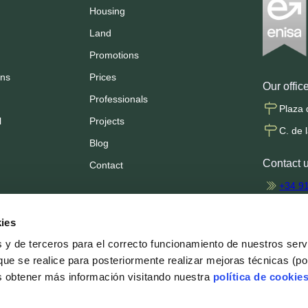
Housing
Land
Promotions
ons
Prices
Our offic
Professionals
Plaza 
l
Projects
C. de 
Blog
Contact 
Contact
+34 9
info@
ies
profes
s y de terceros para el correcto funcionamiento de nuestros ser
que se realice para posteriormente realizar mejoras técnicas (po
Follow us
s obtener más información visitando nuestra
política de cookie