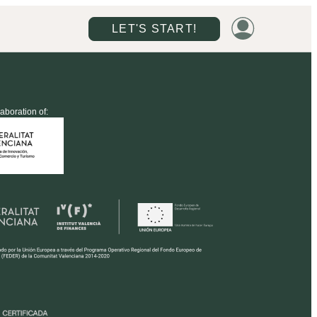
LET'S START!
laboration of: