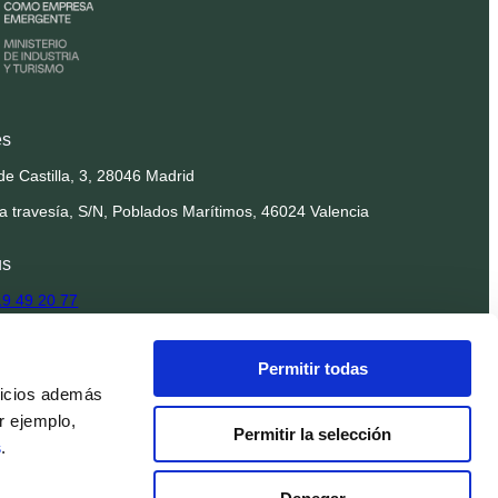
es
de Castilla, 3, 28046 Madrid
la travesía, S/N, Poblados Marítimos, 46024 Valencia
us
19 49 20 77
findnido.com
Permitir todas
ionales@findnido.com
vicios además
r ejemplo,
 in the cloud
Permitir la selección
s
.