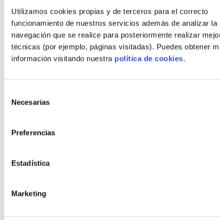
Blog
Utilizamos cookies propias y de terceros para el correcto
Contact
funcionamiento de nuestros servicios además de analizar la
navegación que se realice para posteriormente realizar mejo
técnicas (por ejemplo, páginas visitadas). Puedes obtener 
Styles
información visitando nuestra
política de cookies
.
Modern
Bauhaus
Selección
Rustic
Necesarias
de
consentimiento
Modern rustic
Organic
Preferencias
Minimalist
Estadística
Cubist
Marketing
Policies
Legal Notice