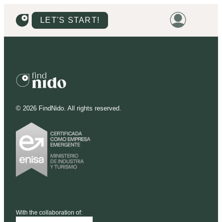
LET'S START!
HOME
HOUSING
LAND
©
2026
FindNido. All rights reserved.
PROMOTIONS
PROJECTS
PRICES
With the collaboration of: