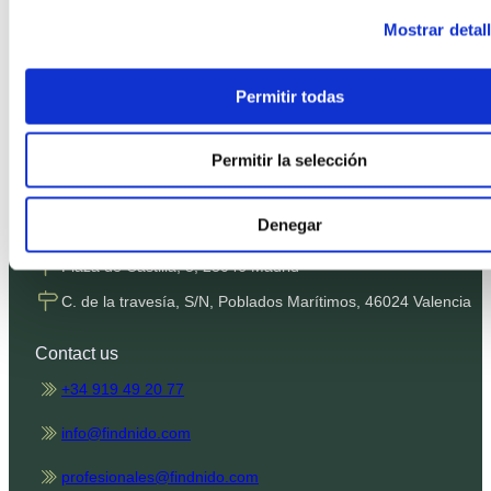
Privacy Policy
Mostrar detal
Cookies Policy
Terms and Conditions
Permitir todas
SMS Terms
Complaints channel
Permitir la selección
Denegar
Our offices
Plaza de Castilla, 3, 28046 Madrid
C. de la travesía, S/N, Poblados Marítimos, 46024 Valencia
Contact us
+34 919 49 20 77
info@findnido.com
profesionales@findnido.com