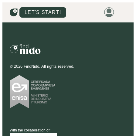
LET'S START!
HOME
HOUSING
LAND
©
2026
FindNido. All rights reserved.
PROMOTIONS
PROJECTS
PRICES
With the collaboration of: