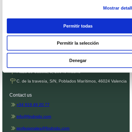
Privacy Policy
Mostrar detal
Cookies Policy
Terms and Conditions
Permitir todas
SMS Terms
Complaints channel
Permitir la selección
Denegar
Our offices
Plaza de Castilla, 3, 28046 Madrid
C. de la travesía, S/N, Poblados Marítimos, 46024 Valencia
Contact us
+34 919 49 20 77
info@findnido.com
profesionales@findnido.com