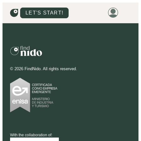
LET'S START!
HOME
HOUSING
LAND
©
2026
FindNido. All rights reserved.
PROMOTIONS
PROJECTS
PRICES
With the collaboration of: